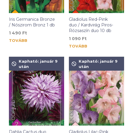
Iris Germanica Bronze
Gladiolus Red-Pink
/ Nőszirom Bronz 1 db
duo / Kardvirág Piros-
Rózsaszín duo 10 db
1 490
Ft
1 090
Ft
TOVÁBB
TOVÁBB
Kapható: január 9
Kapható: január 9
után
után
Dahlia Cactus duo
Gladiolus Lilac-Pink