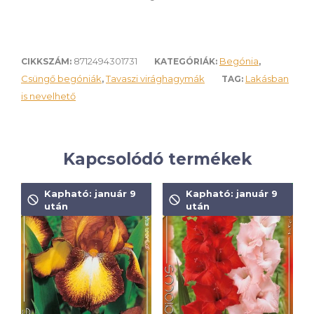
8712494301731
Begónia
CIKKSZÁM:
KATEGÓRIÁK:
,
Csüngő begóniák
Tavaszi virághagymák
Lakásban
,
TAG:
is nevelhető
Kapcsolódó termékek
Kapható: január 9
Kapható: január 9
után
után