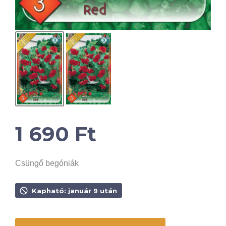
1 690
Ft
Csüngő begóniák
Kapható: január 9 után