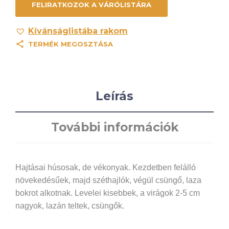
Kívánságlistába rakom
TERMÉK MEGOSZTÁSA
Leírás
További információk
Hajtásai húsosak, de vékonyak. Kezdetben felálló
növekedésűek, majd széthajlók, végül csüngő, laza
bokrot alkotnak. Levelei kisebbek, a virágok 2-5 cm
nagyok, lazán teltek, csüngők.