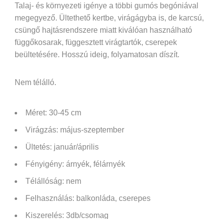
Talaj- és környezeti igénye a többi gumós begóniával
megegyező. Ültethető kertbe, virágágyba is, de karcsú,
csüngő hajtásrendszere miatt kiválóan használható
függőkosarak, függesztett virágtartók, cserepek
beültetésére. Hosszú ideig, folyamatosan díszít.
Nem télálló.
Méret: 30-45 cm
Virágzás: május-szeptember
Ültetés: január/április
Fényigény: árnyék,
félárnyék
Télállóság:
nem
Felhasználás:
balkonláda, cserepes
Kiszerelés: 3db/csomag