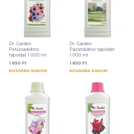
Dr. Garden
Dr. Garden
Petúniadoktor
Pázsitdoktor tápoldat
tápoldat 1 000 ml
1 000 ml
1 850
Ft
1 850
Ft
KOSÁRBA RAKOM
KOSÁRBA RAKOM