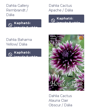
Dahlia Gallery
Dahlia Cactus
Rembrandt /
Apache / Dália
Dália
1 490
Ft
Kapható:
1 490
Ft
január 9 után
Kapható:
január 9 után
Dahlia Bahama
Yellow/ Dália
1 350
Ft
Kapható:
január 9 után
Dahlia Cactus
Alauna Clair
Obscur / Dália