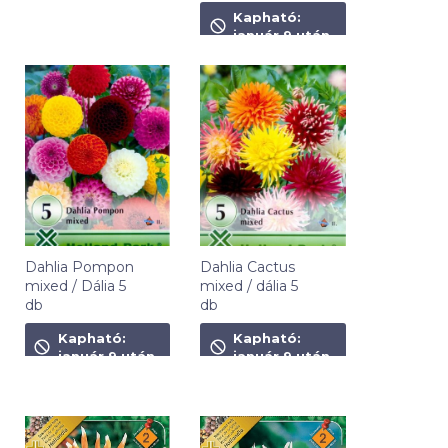
1 490
Ft
Kapható:
január 9 után
Dahlia Pompon
Dahlia Cactus
mixed / Dália 5
mixed / dália 5
db
db
2 290
Ft
2 650
Ft
Kapható:
Kapható:
január 9 után
január 9 után