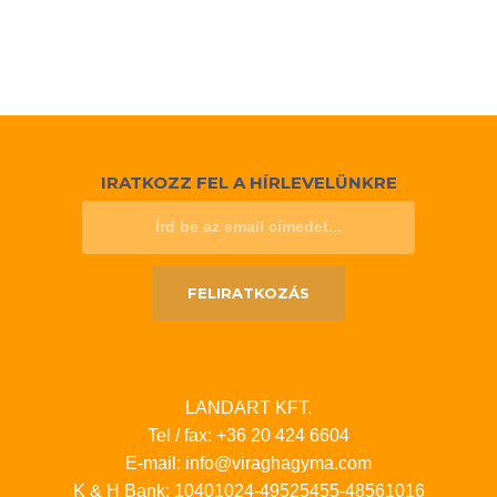
IRATKOZZ FEL A HÍRLEVELÜNKRE
FELIRATKOZÁS
LANDART KFT.
Tel / fax: +36 20 424 6604
E-mail: info@viraghagyma.com
K & H Bank: 10401024-49525455-48561016