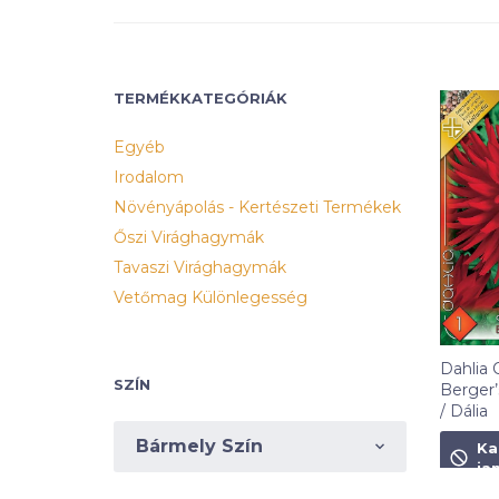
TERMÉKKATEGÓRIÁK
Egyéb
Irodalom
Növényápolás - Kertészeti Termékek
Őszi Virághagymák
Tavaszi Virághagymák
Vetőmag Különlegesség
Dahlia 
SZÍN
Berger’
/ Dália
1 490
F
Bármely Szín
Ka
ja