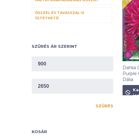
ŐSSZEL ÉS TAVASSZAL IS
ÜLTETHETŐ
SZŰRÉS ÁR SZERINT
MIN
ÁR
Dahlia 
Purple
Dália
MAX
ÁR
1 490
F
Ka
ja
SZŰRÉS
KOSÁR