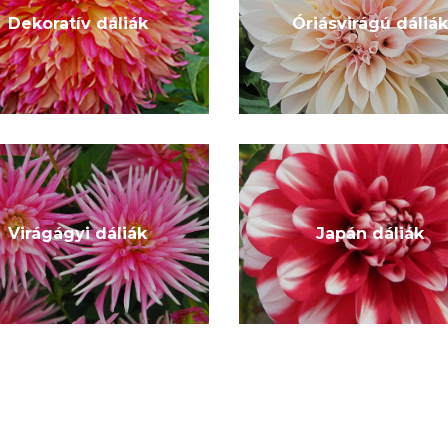
Dekoratív dáliák
Óriásvirágú dáliák
Virágágyi dáliák
Japán dáliák