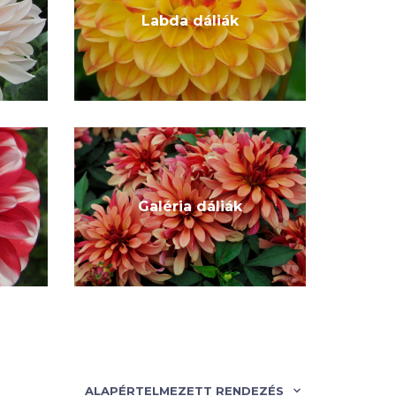
Labda dáliák
Galéria dáliák
ALAPÉRTELMEZETT RENDEZÉS