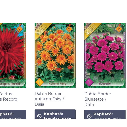
Dahlia Border
Cactus
Dahlia Border
Autumn Fairy /
s Record
Bluesette /
Dália
Dália
1 490
Ft
t
1 490
Ft
Kapható:
pható:
Kapható:
január 9 után
nuár 9 után
január 9 után