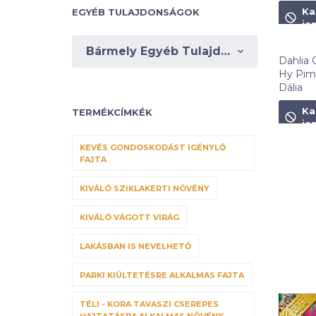
1 490
F
Ka
EGYÉB TULAJDONSÁGOK
ja
Bármely Egyéb Tulajdonságok
Dahlia 
Hy Pim
Dália
1 350
F
Ka
TERMÉKCÍMKÉK
ja
KEVÉS GONDOSKODÁST IGÉNYLŐ
FAJTA
KIVÁLÓ SZIKLAKERTI NÖVÉNY
KIVÁLÓ VÁGOTT VIRÁG
LAKÁSBAN IS NEVELHETŐ
PARKI KIÜLTETÉSRE ALKALMAS FAJTA
TÉLI - KORA TAVASZI CSEREPES
HAJTATÁSRA ALKALMAS NÖVÉNY