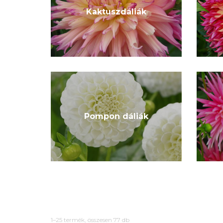
Kaktuszdáliák
Pompon dáliák
1–25 termék, összesen 77 db