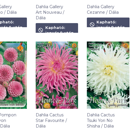
Gallery
Dahlia Gallery
Dahlia Gallery
o / Dália
Art Nouveau /
Cezanne / Dália
Dália
t
1 490
Ft
pható:
Kapható:
1 490
Ft
nuár 9 után
január 9 után
Kapható:
január 9 után
 Pompon
Dahlia Cactus
Dahlia Cactus
von
Star Favourite /
Tsuki Yori No
 Dália
Dália
Shisha / Dália