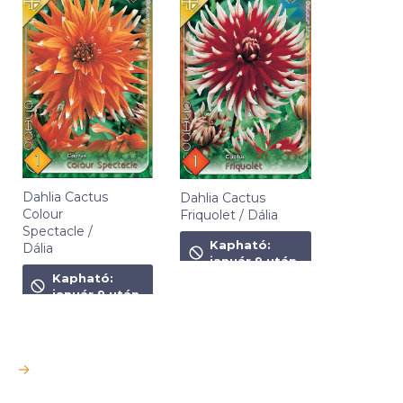
Dahlia Cactus
Dahlia Cactus
Colour
Friquolet / Dália
Spectacle /
1 490
Ft
Kapható:
Dália
január 9 után
1 490
Ft
Kapható:
január 9 után
→