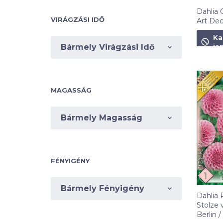
Dahlia 
VIRÁGZÁSI IDŐ
Art Dec
1 490
F
Ka
Bármely Virágzási Idő
ja
MAGASSÁG
Bármely Magasság
FÉNYIGÉNY
Bármely Fényigény
Dahlia
Stolze 
Berlin /