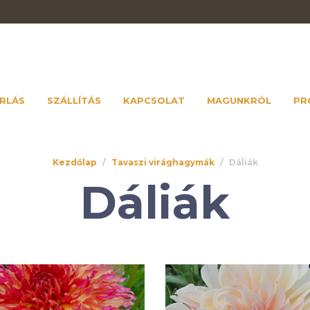
RLÁS
SZÁLLÍTÁS
KAPCSOLAT
MAGUNKRÓL
PR
Kezdőlap
/
Tavaszi virághagymák
/
Dáliák
Dáliák