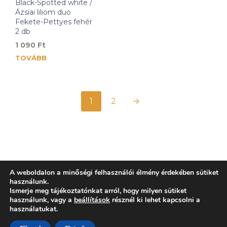
Black-Spotted white /
Ázsiai liliom duo
Fekete-Pettyes fehér
2 db
1 090
Ft
TOVÁBB
1
2
→
A weboldalon a minőségi felhasználói élmény érdekében sütiket
használunk.
Ismerje meg tájékoztatónkat arról, hogy milyen sütiket
használunk, vagy a
beállítások
résznél ki lehet kapcsolni a
használatukat.