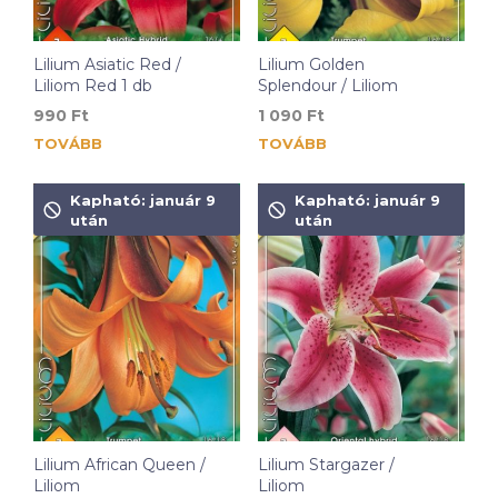
Lilium Asiatic Red /
Lilium Golden
Liliom Red 1 db
Splendour / Liliom
990
Ft
1 090
Ft
TOVÁBB
TOVÁBB
Kapható: január 9
Kapható: január 9
után
után
Lilium African Queen /
Lilium Stargazer /
Liliom
Liliom