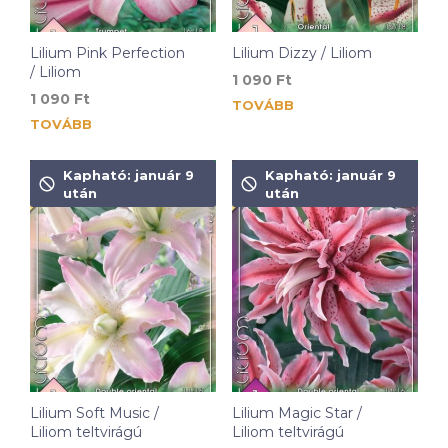
Lilium Pink Perfection
Lilium Dizzy / Liliom
/ Liliom
1 090
Ft
1 090
Ft
TOVÁBB
TOVÁBB
Kapható: január 9
Kapható: január 9
után
után
Lilium Soft Music /
Lilium Magic Star /
Liliom teltvirágú
Liliom teltvirágú