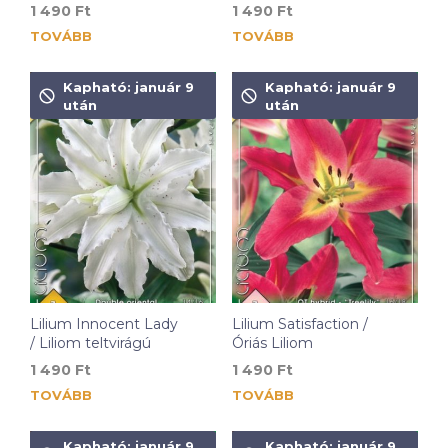
1 490
Ft
1 490
Ft
TOVÁBB
TOVÁBB
Kapható: január 9
Kapható: január 9
után
után
Lilium Innocent Lady
Lilium Satisfaction /
/ Liliom teltvirágú
Óriás Liliom
1 490
Ft
1 490
Ft
TOVÁBB
TOVÁBB
Kapható: január 9
Kapható: január 9