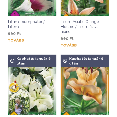
Lilium Triumphator /
Lilium Asiatic Orange
Liliom
Electric / Liliom ázsiai
hibrid
990
Ft
990
Ft
TOVÁBB
TOVÁBB
Kapható: január 9
Kapható: január 9
után
után