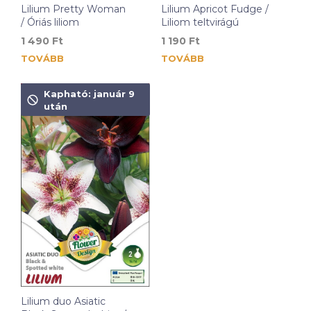
Lilium Pretty Woman
Lilium Apricot Fudge /
/ Óriás liliom
Liliom teltvirágú
1 490
Ft
1 190
Ft
TOVÁBB
TOVÁBB
Kapható: január 9
után
Lilium duo Asiatic