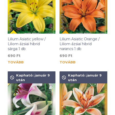
Lilium Asiatic yellow /
Lilium Asiatic Orange /
Liliom ázsiai hibrid
Liliom ázsiai hibrid
sárga 1 db
narancs 1 db
690
Ft
690
Ft
TOVÁBB
TOVÁBB
Kapható: január 9
Kapható: január 9
után
után