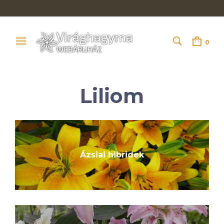
0
Liliom
Ázsiai hibridek