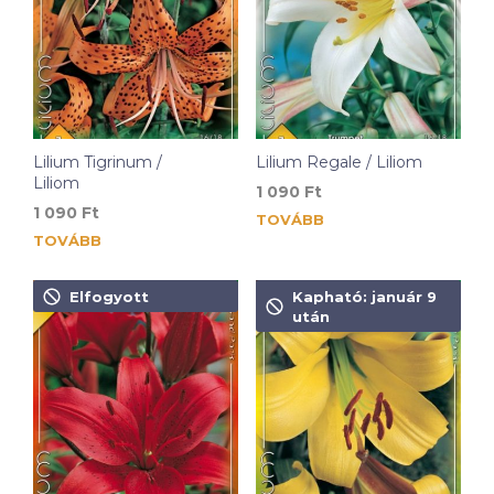
Lilium Tigrinum /
Lilium Regale / Liliom
Liliom
1 090
Ft
1 090
Ft
TOVÁBB
TOVÁBB
Elfogyott
Kapható: január 9
után