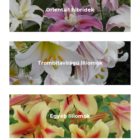
Orientált hibridek
Trombitavirágú liliomok
Egyéb liliomok