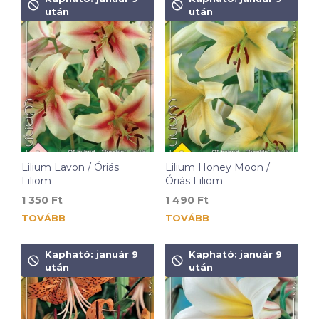
után
után
Lilium Lavon / Óriás
Lilium Honey Moon /
Liliom
Óriás Liliom
1 350
Ft
1 490
Ft
TOVÁBB
TOVÁBB
Kapható: január 9
Kapható: január 9
után
után