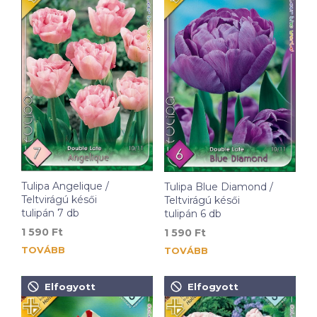
Tulipa Angelique /
Tulipa Blue Diamond /
Teltvirágú késői
Teltvirágú késői
tulipán 7 db
tulipán 6 db
1 590
Ft
1 590
Ft
TOVÁBB
TOVÁBB
Elfogyott
Elfogyott