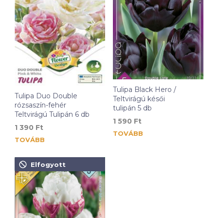
Tulipa Black Hero /
Tulipa Duo Double
Teltvirágú késői
rózsaszín-fehér
tulipán 5 db
Teltvirágú Tulipán 6 db
1 590
Ft
1 390
Ft
TOVÁBB
TOVÁBB
Elfogyott