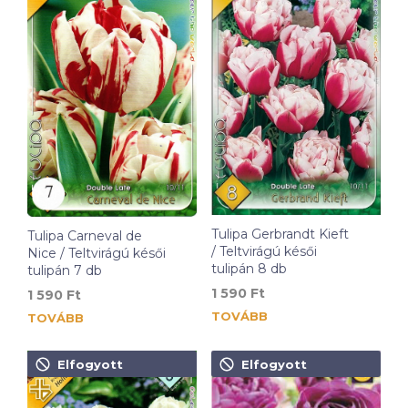
Tulipa Gerbrandt Kieft
Tulipa Carneval de
/ Teltvirágú késői
Nice / Teltvirágú késői
tulipán 8 db
tulipán 7 db
1 590
Ft
1 590
Ft
TOVÁBB
TOVÁBB
Elfogyott
Elfogyott