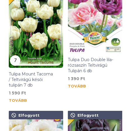
Tulipa Duo Double lila-
rózsaszín Teltvirágú
Tulipán 6 db
Tulipa Mount Tacoma
1 390
Ft
/ Teltvirágú késői
tulipán 7 db
TOVÁBB
1 590
Ft
TOVÁBB
Elfogyott
Elfogyott