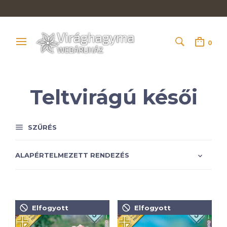
0
Teltvirágú késői
SZŰRÉS
Elfogyott
Elfogyott