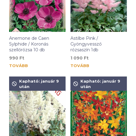
Anemone de Caen
Astilbe Pink /
Sylphide / Koronás
Gyöngyvessző
szellőrózsa 10 db
rózsaszín 1db
990
Ft
1 090
Ft
TOVÁBB
TOVÁBB
Kapható: január 9
Kapható: január 9
után
után