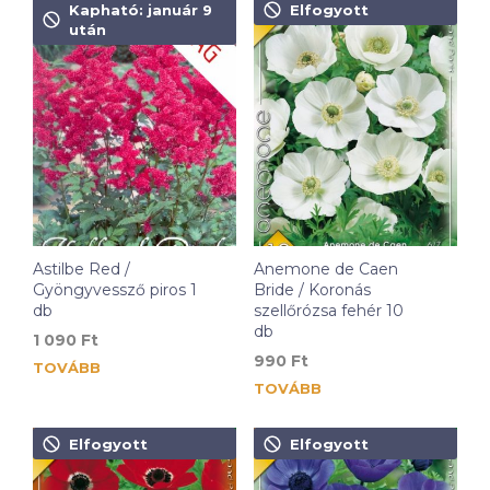
Kapható: január 9
Elfogyott
után
Astilbe Red /
Anemone de Caen
Gyöngyvessző piros 1
Bride / Koronás
db
szellőrózsa fehér 10
db
1 090
Ft
990
Ft
TOVÁBB
TOVÁBB
Elfogyott
Elfogyott