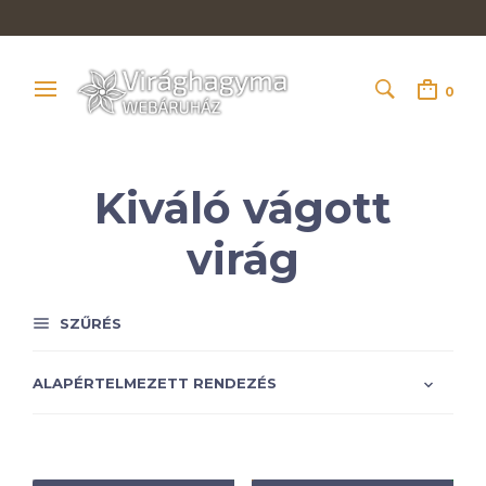
0
Kiváló vágott
virág
SZŰRÉS