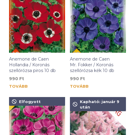
Anemone de Caen
Anemone de Caen
Hollandia / Koronás
Mr. Fokker / Koronás
szellőrózsa piros 10 db
szellőrózsa kék 10 db
990
Ft
990
Ft
TOVÁBB
TOVÁBB
Elfogyott
Kapható: január 9
után