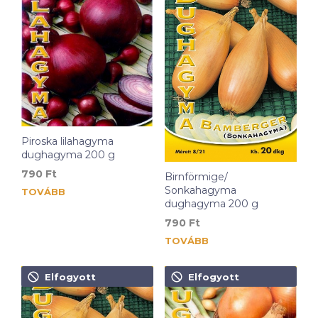
Piroska lilahagyma
dughagyma 200 g
790
Ft
Birnförmige/
Sonkahagyma
TOVÁBB
dughagyma 200 g
790
Ft
TOVÁBB
Elfogyott
Elfogyott