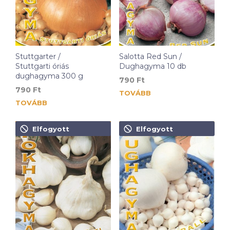
Stuttgarter /
Salotta Red Sun /
Stuttgarti óriás
Dughagyma 10 db
dughagyma 300 g
790
Ft
790
Ft
TOVÁBB
TOVÁBB
Elfogyott
Elfogyott