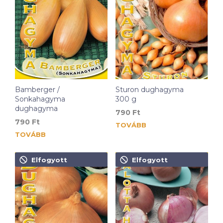
Bamberger /
Sturon dughagyma
Sonkahagyma
300 g
dughagyma
790
Ft
790
Ft
TOVÁBB
TOVÁBB
Elfogyott
Elfogyott