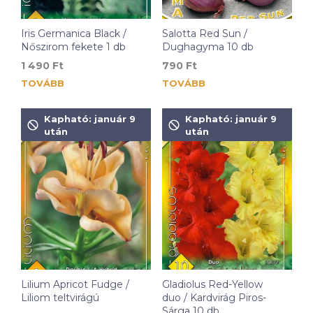
Iris Germanica Black /
Salotta Red Sun /
Nőszirom fekete 1 db
Dughagyma 10 db
1 490
Ft
790
Ft
TOVÁBB
TOVÁBB
Kapható: január 9
Kapható: január 9
után
után
Lilium Apricot Fudge /
Gladiolus Red-Yellow
Liliom teltvirágú
duo / Kardvirág Piros-
Sárga 10 db