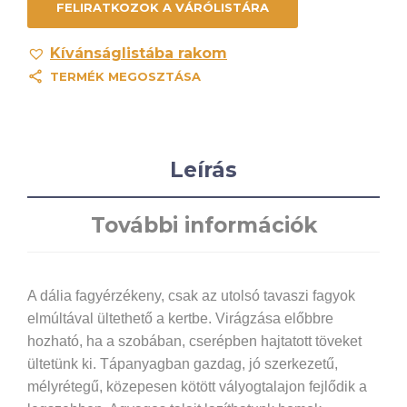
Kívánságlistába rakom
TERMÉK MEGOSZTÁSA
Leírás
További információk
A dália fagyérzékeny, csak az utolsó tavaszi fagyok
elmúltával ültethető a kertbe. Virágzása előbbre
hozható, ha a szobában, cserépben hajtatott töveket
ültetünk ki. Tápanyagban gazdag, jó szerkezetű,
mélyrétegű, közepesen kötött vályogtalajon fejlődik a