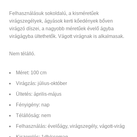
Felhasználásuk sokoldalú, a kisméretűek
virágszegélyek, ágyások kerti kőedények bőven
virágzó díszei, a nagyobb méretűek évelő ágyba
virágágyba ültethetők. Vágott virágnak is alkalmasak.
Nem télálló.
Méret: 100 cm
Virágzás: július-október
Ültetés: április-május
Fényigény: nap
Télállóság: nem
Felhasználás:
évelőágy, virágszegély, vágott-virág
Kiszerelés: 1db/csomag