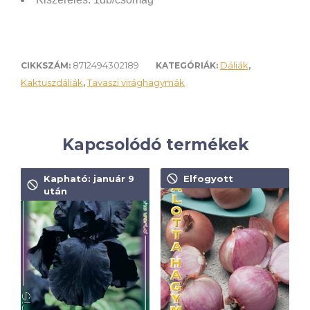
8712494302189
Dáliák
CIKKSZÁM:
KATEGÓRIÁK:
,
Kaktuszdáliák
Tavaszi virághagymák
,
Kapcsolódó termékek
Kapható: január 9
Elfogyott
után