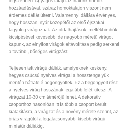
legszebben. Agyagos talajt lazíthatunk homok
hozzáadásával, száraz homoktalajon viszont nem
érdemes dáliát ültetni. Valamennyi dáliára érvényes,
hogy hosszan, nyár közepétől az első éjszakai
fagyokig virágoznak. Az oldalhajtások, mellékbimbók
kicsípésével kevesebb, de nagyobb méretű virágot
kapunk, az elnyílott virágok eltávolítása pedig serkenti
a további, bőséges virágzást.
Teljesen telt virágú dáliák, amelyeknek keskeny,
hegyes csúcsú nyelves virágai a hossztengelyük
mentén hátrafelé begöngyöltek. Ez a begöngyölt rész
a nyelves virág hosszának legalább felét kiteszi. A
virágzat 10-30 cm átmérőjű lehet. A dekoratív
csoporthoz hasonlóan itt is több alcsoport került
kialakításra, a virágzat és a növény mérete szerint, az
óriás virágútól a legalacsonyabb, kisebb virágú
miniatűr dáliákig.