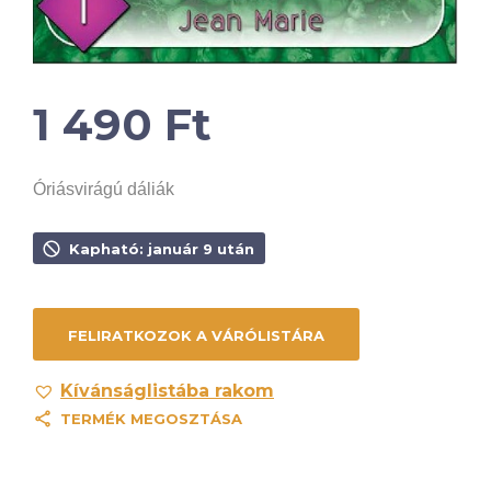
1 490
Ft
Óriásvirágú dáliák
Kapható: január 9 után
Kívánságlistába rakom
TERMÉK MEGOSZTÁSA