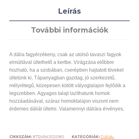
Leírás
További információk
A dália fagyérzékeny, csak az utolsó tavaszi fagyok
elmúltával ültethető a kertbe. Virágzása előbbre
hozható, ha a szobában, cserépben hajtatott töveket
ültetünk ki. Tápanyagban gazdag, jó szerkezetű,
mélyrétegű, közepesen kötött vályogtalajon fejlődik a
legszebben. Agyagos talajt lazíthatunk homok
hozzáadásával, száraz homoktalajon viszont nem
érdemes dáliát ültetni. Valamennyi dáliára érvényes,
hogy hosszan, nyár közepétől az első éjszakai
fagyokig virágoznak. Az oldalhajtások, mellékbimbók
kicsípésével kevesebb, de nagyobb méretű virágot
8712494302080
Dáliák
CIKKSZÁM:
KATEGÓRIÁK:
,