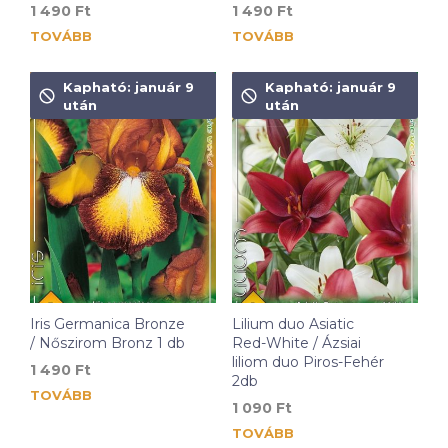
1 490
Ft
1 490
Ft
Nem télálló.
TOVÁBB
TOVÁBB
Méret: 110 cm
Virágzás: július-október
Kapható: január 9
Kapható: január 9
Ültetés: április-május
után
után
Fényigény: nap
Télállóság: nem
Felhasználás: virágszegély, vágott-virág
Kiszerelés: 1 db/csomag
Iris Germanica Bronze
Lilium duo Asiatic
/ Nőszirom Bronz 1 db
Red-White / Ázsiai
liliom duo Piros-Fehér
1 490
Ft
2db
TOVÁBB
1 090
Ft
TOVÁBB