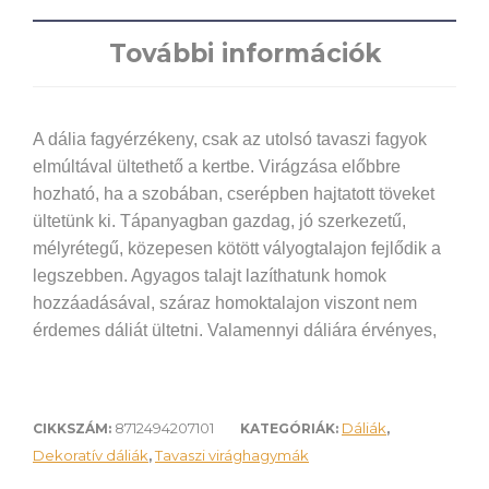
További információk
A dália fagyérzékeny, csak az utolsó tavaszi fagyok
elmúltával ültethető a kertbe. Virágzása előbbre
hozható, ha a szobában, cserépben hajtatott töveket
ültetünk ki. Tápanyagban gazdag, jó szerkezetű,
mélyrétegű, közepesen kötött vályogtalajon fejlődik a
legszebben. Agyagos talajt lazíthatunk homok
hozzáadásával, száraz homoktalajon viszont nem
érdemes dáliát ültetni. Valamennyi dáliára érvényes,
hogy hosszan, nyár közepétől az első éjszakai
fagyokig virágoznak. Az oldalhajtások, mellékbimbók
kicsípésével kevesebb, de nagyobb méretű virágot
8712494207101
Dáliák
CIKKSZÁM:
KATEGÓRIÁK:
,
kapunk, az elnyílott virágok eltávolítása pedig serkenti
Dekoratív dáliák
Tavaszi virághagymák
,
a további, bőséges virágzást.