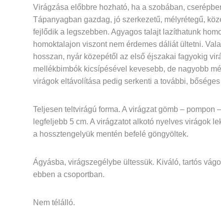
Virágzása előbbre hozható, ha a szobában, cserépben h
Tápanyagban gazdag, jó szerkezetű, mélyrétegű, köze
fejlődik a legszebben. Agyagos talajt lazíthatunk ho
homoktalajon viszont nem érdemes dáliát ültetni. Val
hosszan, nyár közepétől az első éjszakai fagyokig vir
mellékbimbók kicsípésével kevesebb, de nagyobb mére
virágok eltávolítása pedig serkenti a további, bőséges
Teljesen teltvirágú forma. A virágzat gömb – pompon – 
legfeljebb 5 cm. A virágzatot alkotó nyelves virágok l
a hossztengelyük mentén befelé göngyöltek.
Ágyásba, virágszegélybe ültessük. Kiváló, tartós vágott
ebben a csoportban.
Nem télálló.