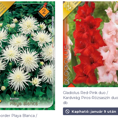
Gladiolus Red-Pink duo /
Kardvirág Piros-Rózsaszín duo
db
1 090
Ft
Kapható: január 9 után
border Playa Blanca /