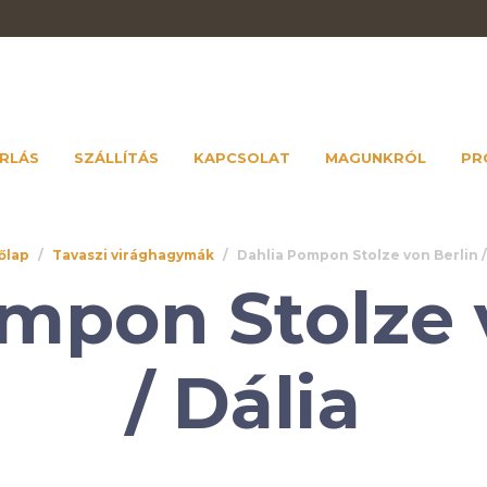
RLÁS
SZÁLLÍTÁS
KAPCSOLAT
MAGUNKRÓL
PR
őlap
/
Tavaszi virághagymák
/
Dahlia Pompon Stolze von Berlin /
mpon Stolze 
/ Dália