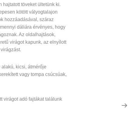
ajtatott töveket ültetünk ki.
pesen kötött vályogtalajon
mok hozzáadásával, száraz
amennyi dáliára érvényes, hogy
ágoznak. Az oldalhajtások,
tű virágot kapunk, az elnyílott
 virágzást.
alakú, kicsi, átmérője
ekerekített vagy tompa csúcsúak,
 virágot adó fajtákat találunk