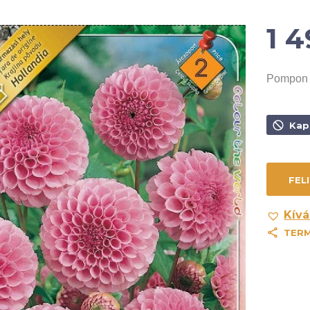
1 
Pompon 
Kap
Kívá
TER