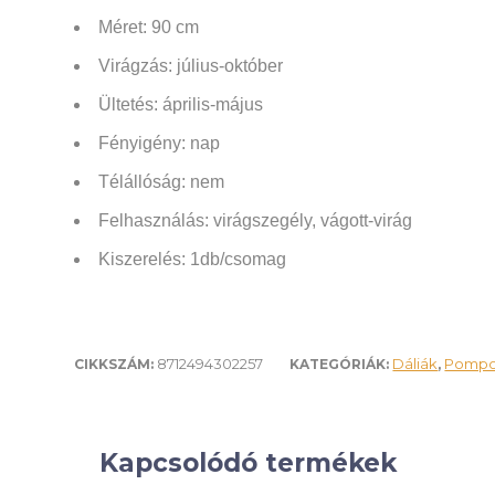
Méret: 90 cm
Virágzás: július-október
Ültetés: április-május
Fényigény: nap
Télállóság: nem
Felhasználás:
virágszegély, vágott-virág
Kiszerelés: 1db/csomag
8712494302257
Dáliák
Pompo
CIKKSZÁM:
KATEGÓRIÁK:
,
Kapcsolódó termékek