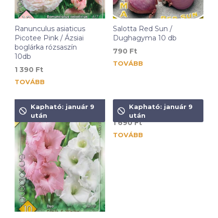
Ranunculus asiaticus
Salotta Red Sun /
Picotee Pink / Ázsiai
Dughagyma 10 db
boglárka rózsaszín
790
Ft
10db
TOVÁBB
1 390
Ft
TOVÁBB
Kapható: január 9
Kapható: január 9
Lycoris Aurea
után
után
1 690
Ft
TOVÁBB