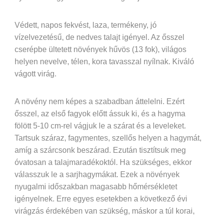
Védett, napos fekvést, laza, termékeny, jó
vízelvezetésű, de nedves talajt igényel. Az ősszel
cserépbe ültetett növények hűvös (13 fok), világos
helyen nevelve, télen, kora tavasszal nyílnak. Kiváló
vágott virág.
A növény nem képes a szabadban áttelelni. Ezért
ősszel, az első fagyok előtt ássuk ki, és a hagyma
fölött 5-10 cm-rel vágjuk le a szárat és a leveleket.
Tartsuk száraz, fagymentes, szellős helyen a hagymát,
amíg a szárcsonk beszárad. Ezután tisztítsuk meg
óvatosan a talajmaradékoktól. Ha szükséges, ekkor
válasszuk le a sarjhagymákat. Ezek a növények
nyugalmi időszakban magasabb hőmérsékletet
igényelnek. Erre egyes esetekben a következő évi
virágzás érdekében van szükség, máskor a túl korai,