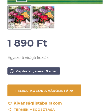
1 890
Ft
Egyszerű virágú fréziák
Kapható: január 9 után
Kívánságlistába rakom
TERMÉK MEGOSZTÁSA