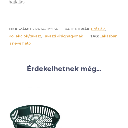
hajtatás
8712494205954
Fréziák
CIKKSZÁM:
KATEGÓRIÁK:
,
Kollekciók/tavasz
Tavaszi virághagymák
Lakásban
,
TAG:
is nevelhető
Érdekelhetnek még…