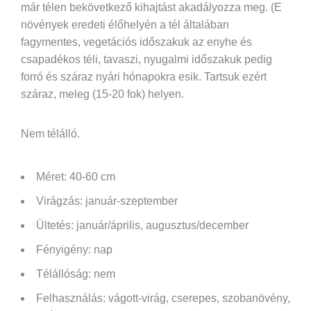
már télen bekövetkező kihajtást akadályozza meg. (E
növények eredeti élőhelyén a tél általában
fagymentes, vegetációs időszakuk az enyhe és
csapadékos téli, tavaszi, nyugalmi időszakuk pedig
forró és száraz nyári hónapokra esik. Tartsuk ezért
száraz, meleg (15-20 fok) helyen.
Nem télálló.
Méret: 40-60 cm
Virágzás: január-szeptember
Ültetés: január/április, augusztus/december
Fényigény:
nap
Télállóság: nem
Felhasználás:
vágott-virág, cserepes, szobanövény,