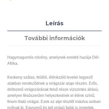
Leírás
További információk
Hagymagumós növény, amelynek eredeti hazája Dél-
Afrika.
Keskeny szálas, felálló, élénkzöld levelei legyező
alakban rendeződnek a virágszár alapi részén. Erős,
drótszerű virágszárának felső része vízszintes állású,
amelyen fésűszerűen helyezkednek el élénk színű,
finom illatú virágai. Ezek az alpi résztől indulva sorban
nyílnak ki. Egyszerű és telt virágú fajtái is ismertek.