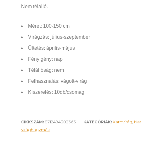
Nem télálló.
Méret: 100-150 cm
Virágzás: július-szeptember
Ültetés: április-május
Fényigény: nap
Télállóság: nem
Felhasználás:
vágott-virág
Kiszerelés: 10db/csomag
8712494302363
Kardvirág
Nag
CIKKSZÁM:
KATEGÓRIÁK:
,
virághagymák