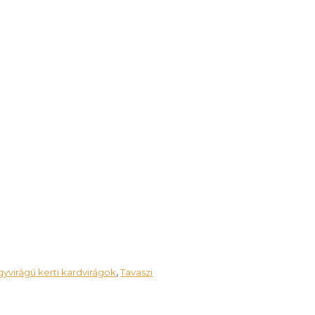
yvirágú kerti kardvirágok
Tavaszi
,