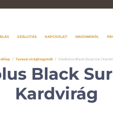
RLÁS
SZÁLLÍTÁS
KAPCSOLAT
MAGUNKRÓL
PR
dőlap
/
Tavaszi virághagymák
/
Gladiolus Black Surprise / Kardv
lus Black Sur
Kardvirág