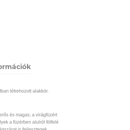
formációk
ban létrehozott alakkör.
 erős és magas, a virágfüzért
yek a füzérben alulról fölfelé
gszárat is fejlesztenek.