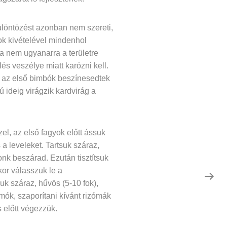
túlöntözést azonban nem szereti,
ok kivételével mindenhol
ha nem ugyanarra a területre
s veszélye miatt karózni kell.
r az első bimbók beszínesedtek
 ideig virágzik kardvirág a
el, az első fagyok előtt ássuk
 a leveleket. Tartsuk száraz,
nk beszárad. Ezután tisztítsuk
or válasszuk le a
uk száraz, hűvös (5-10 fok),
umók, szaporítani kívánt rizómák
s előtt végezzük.