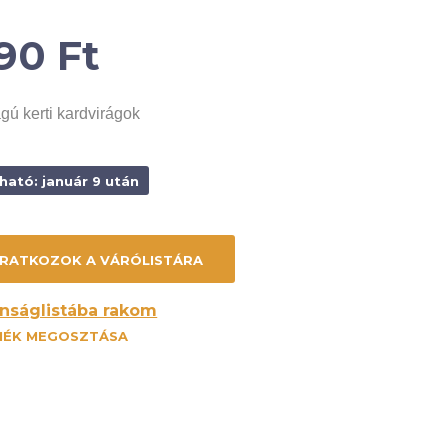
090
Ft
gú kerti kardvirágok
ható: január 9 után
nságlistába rakom
MÉK MEGOSZTÁSA