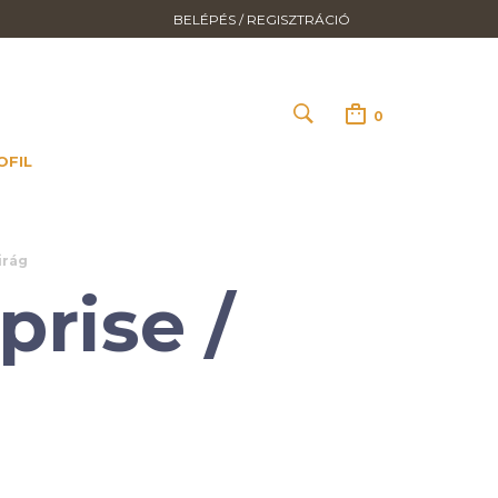
BELÉPÉS / REGISZTRÁCIÓ
0
OFIL
irág
prise /