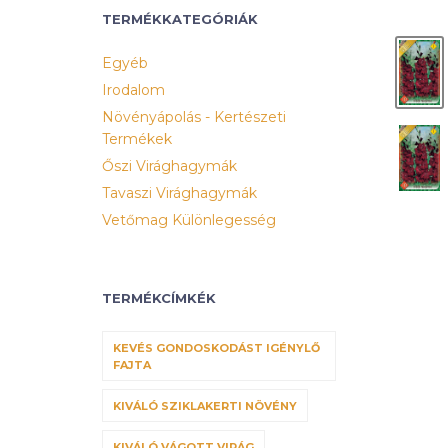
TERMÉKKATEGÓRIÁK
Egyéb
Irodalom
Növényápolás - Kertészeti
Termékek
Őszi Virághagymák
Tavaszi Virághagymák
Vetőmag Különlegesség
TERMÉKCÍMKÉK
KEVÉS GONDOSKODÁST IGÉNYLŐ
FAJTA
KIVÁLÓ SZIKLAKERTI NÖVÉNY
KIVÁLÓ VÁGOTT VIRÁG