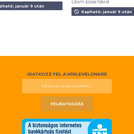
Liliom ázsiai hibrid
t
pható: január 9 után
990
Ft
Kapható: január 9 után
IRATKOZZ FEL A HÍRLEVELÜNKRE
FELIRATKOZÁS