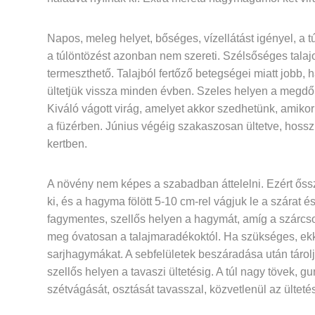
Napos, meleg helyet, bőséges, vízellátást igényel, a 
a túlöntözést azonban nem szereti. Szélsőséges talaj
termeszthető. Talajból fertőző betegségei miatt jobb, 
ültetjük vissza minden évben. Szeles helyen a megdőlé
Kiváló vágott virág, amelyet akkor szedhetünk, amiko
a füzérben. Június végéig szakaszosan ültetve, hosszú
kertben.
A növény nem képes a szabadban áttelelni. Ezért őssz
ki, és a hagyma fölött 5-10 cm-rel vágjuk le a szárat és
fagymentes, szellős helyen a hagymát, amíg a szárcso
meg óvatosan a talajmaradékoktól. Ha szükséges, ekk
sarjhagymákat. A sebfelületek beszáradása után tárolj
szellős helyen a tavaszi ültetésig. A túl nagy tövek, g
szétvágását, osztását tavasszal, közvetlenül az ülteté