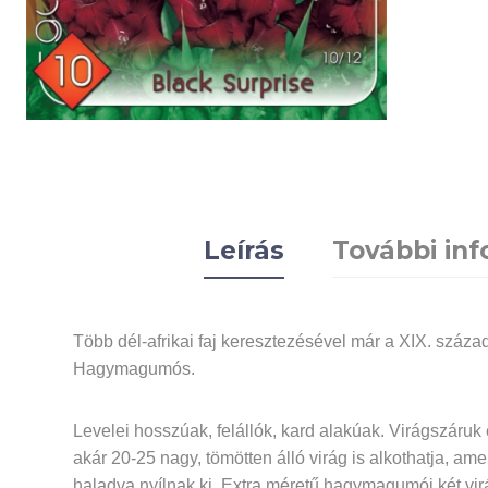
Leírás
További in
Több dél-afrikai faj keresztezésével már a XIX. század
Hagymagumós.
Levelei hosszúak, felállók, kard alakúak. Virágszáruk
akár 20-25 nagy, tömötten álló virág is alkothatja, amel
haladva nyílnak ki. Extra méretű hagymagumói két virá