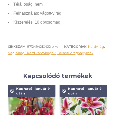
Télállóság: nem
Felhasználás: vágott-virág
Kiszerelés: 10 db/csomag
8712494210422 p-w
Kardvirág
CIKKSZÁM:
KATEGÓRIÁK:
,
Nagyvirágú kerti kardvirágok
Tavaszi virághagymák
,
Kapcsolódó termékek
Kapható: január 9
Kapható: január 9
után
után