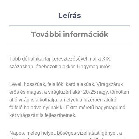
Leírás
További információk
Több dél-afrikai faj keresztezésével már a XIX.
százasban létrehozott alakkör. Hagymagumós.
Leveli hosszúak, felállók, kard alakúak. Virágszáruk
erős és magas, a virágfüzért akár 20-25 nagy, tömötten
álló virág is alkothatja, amelyek a füzérben alulról
fölfelé haladva nyílnak ki. Extra méretű hagymagumói
két virágszárt is fejleszthetnek.
Napos, meleg helyet, bőséges vízellátást igényel, a