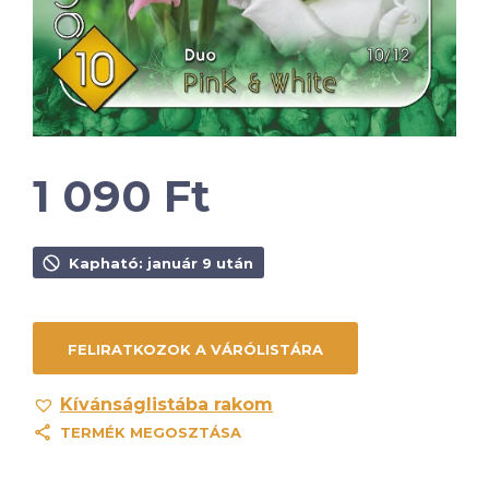
1 090
Ft
Kapható: január 9 után
Kívánságlistába rakom
TERMÉK MEGOSZTÁSA