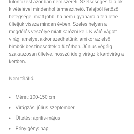
túlöntözést azonban nem szereti. Szélsőséges talajok
kivételével mindenhol termeszthető. Talajból fertőző
betegségei miatt jobb, ha nem ugyanarra a területre
ültetjük vissza minden évben. Szeles helyen a
megdőlés veszélye miatt karózni kell. Kiváló vágott
virág, amelyet akkor szedhetünk, amikor az első
bimbók beszínesedtek a füzérben. Június végéig
szakaszosan ültetve, hosszú ideig virágzik kardvirág a
kertben.
Nem télálló.
Méret: 100-150 cm
Virágzás: július-szeptember
Ültetés: április-május
Fényigény: nap