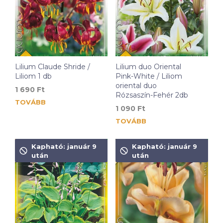
Lilium Claude Shride /
Lilium duo Oriental
Liliom 1 db
Pink-White / Liliom
oriental duo
1 690
Ft
Rózsaszín-Fehér 2db
TOVÁBB
1 090
Ft
TOVÁBB
Kapható: január 9
Kapható: január 9
után
után