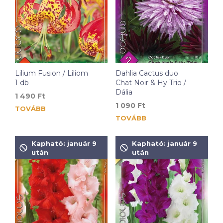
Lilium Fusion / Liliom
Dahlia Cactus duo
1 db
Chat Noir & Hy Trio /
Dália
1 490
Ft
1 090
Ft
TOVÁBB
TOVÁBB
Kapható: január 9
Kapható: január 9
után
után