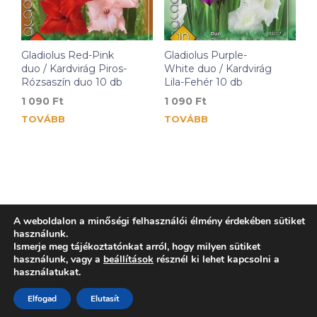
Gladiolus Red-Pink
Gladiolus Purple-
duo / Kardvirág Piros-
White duo / Kardvirág
Rózsaszín duo 10 db
Lila-Fehér 10 db
1 090
Ft
1 090
Ft
TOVÁBB
TOVÁBB
A weboldalon a minőségi felhasználói élmény érdekében sütiket
használunk.
Ismerje meg tájékoztatónkat arról, hogy milyen sütiket
használunk, vagy a
beállítások
résznél ki lehet kapcsolni a
használatukat.
Elfogad
Elutasít