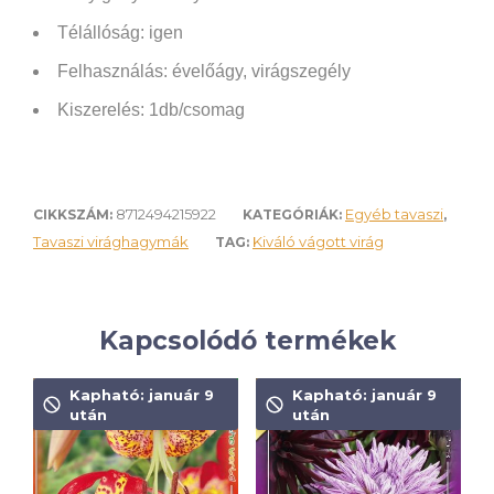
Télállóság: igen
Felhasználás: évelőágy, virágszegély
Kiszerelés: 1db/csomag
8712494215922
Egyéb tavaszi
CIKKSZÁM:
KATEGÓRIÁK:
,
Tavaszi virághagymák
Kiváló vágott virág
TAG:
Kapcsolódó termékek
Kapható: január 9
Kapható: január 9
után
után