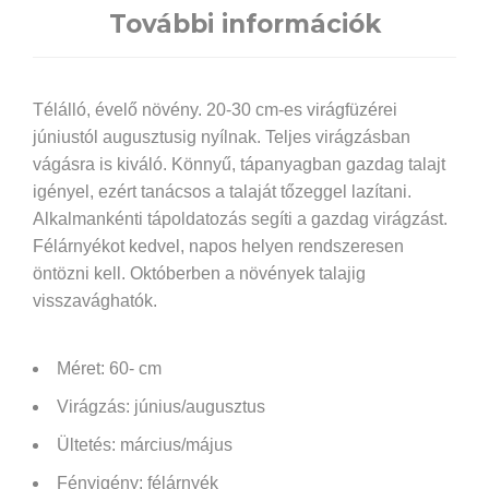
További információk
Télálló, évelő növény. 20-30 cm-es virágfüzérei
júniustól augusztusig nyílnak. Teljes virágzásban
vágásra is kiváló. Könnyű, tápanyagban gazdag talajt
igényel, ezért tanácsos a talaját tőzeggel lazítani.
Alkalmankénti tápoldatozás segíti a gazdag virágzást.
Félárnyékot kedvel, napos helyen rendszeresen
öntözni kell. Októberben a növények talajig
visszavághatók.
Méret: 60- cm
Virágzás: június/augusztus
Ültetés: március/május
Fényigény: félárnyék