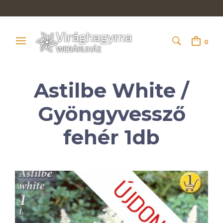
0
Astilbe White /
Gyöngyvessző
fehér 1db