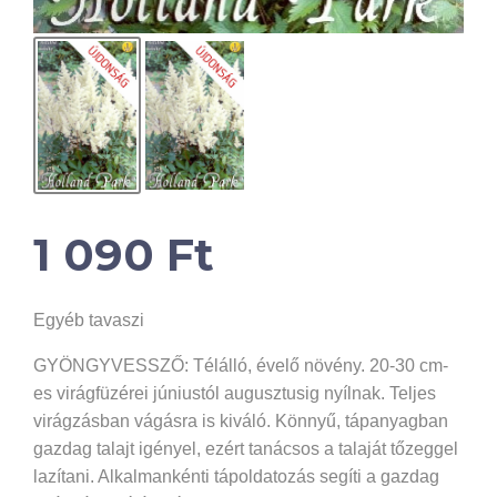
1 090
Ft
Egyéb tavaszi
GYÖNGYVESSZŐ: Télálló, évelő növény. 20-30 cm-
es virágfüzérei júniustól augusztusig nyílnak. Teljes
virágzásban vágásra is kiváló. Könnyű, tápanyagban
gazdag talajt igényel, ezért tanácsos a talaját tőzeggel
lazítani. Alkalmankénti tápoldatozás segíti a gazdag