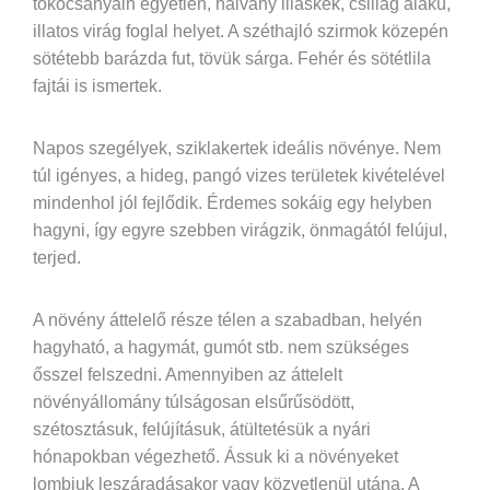
tőkocsányain egyetlen, halvány liláskék, csillag alakú,
illatos virág foglal helyet. A széthajló szirmok közepén
sötétebb barázda fut, tövük sárga. Fehér és sötétlila
fajtái is ismertek.
Napos szegélyek, sziklakertek ideális növénye. Nem
túl igényes, a hideg, pangó vizes területek kivételével
mindenhol jól fejlődik. Érdemes sokáig egy helyben
hagyni, így egyre szebben virágzik, önmagától felújul,
terjed.
A növény áttelelő része télen a szabadban, helyén
hagyható, a hagymát, gumót stb. nem szükséges
ősszel felszedni. Amennyiben az áttelelt
növényállomány túlságosan elsűrűsödött,
szétosztásuk, felújításuk, átültetésük a nyári
hónapokban végezhető. Ássuk ki a növényeket
lombjuk leszáradásakor vagy közvetlenül utána. A