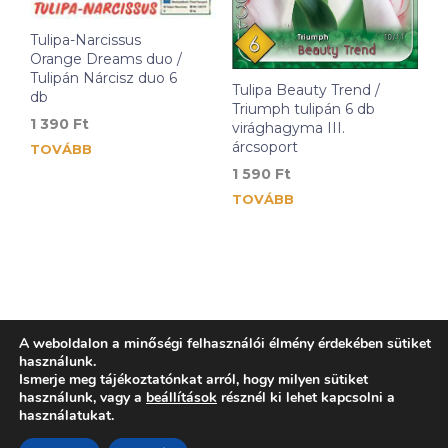
Tulipa-Narcissus
Orange Dreams duo /
Tulipán Nárcisz duo 6
Tulipa Beauty Trend /
db
Triumph tulipán 6 db
1 390
Ft
virághagyma III.
árcsoport
TOVÁBB
1 590
Ft
TOVÁBB
A weboldalon a minőségi felhasználói élmény érdekében sütiket
használunk.
Ismerje meg tájékoztatónkat arról, hogy milyen sütiket
használunk, vagy a
beállítások
résznél ki lehet kapcsolni a
használatukat.