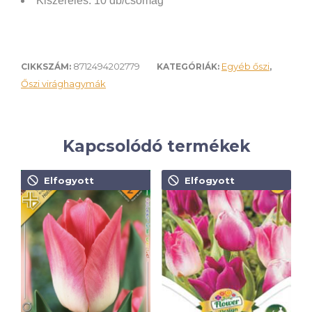
Kiszerelés: 10 db/csomag
8712494202779
Egyéb őszi
CIKKSZÁM:
KATEGÓRIÁK:
,
Őszi virághagymák
Kapcsolódó termékek
Elfogyott
Elfogyott