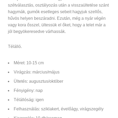
szétválasztás, osztályozás után a visszaültetése szánt
hagymák, gumók esetleges sebeit hagyjuk szellős,
hűvös helyen beszáradni. Ezután, még a nyár végén
vagy kora ősszel, ültessük el őket, hogy a telet már a
jól begyökeresedve várhassák.
Télálló.
Méret: 10-15 cm
Virágzás: március/május
Ültetés: augusztus/október
Fényigény: nap
Télállóság: igen
Felhasználás: sziklakert, évelőágy, virágszegély