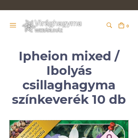
0
Ipheion mixed /
Ibolyás
csillaghagyma
színkeverék 10 db