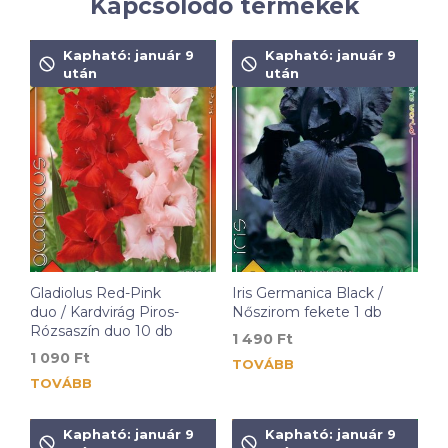
Kapcsolódó termékek
Kapható: január 9
Kapható: január 9
után
után
Gladiolus Red-Pink
Iris Germanica Black /
duo / Kardvirág Piros-
Nőszirom fekete 1 db
Rózsaszín duo 10 db
1 490
Ft
1 090
Ft
TOVÁBB
TOVÁBB
Kapható: január 9
Kapható: január 9