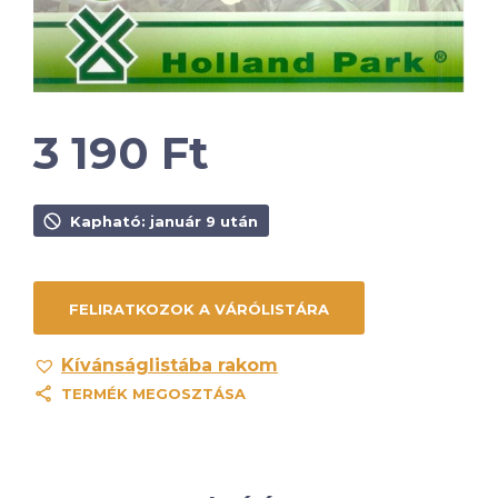
3 190
Ft
Kapható: január 9 után
Kívánságlistába rakom
TERMÉK MEGOSZTÁSA