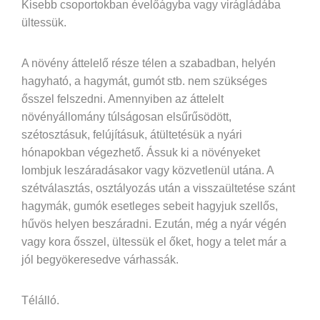
Kisebb csoportokban évelőágyba vagy virágládába
ültessük.
A növény áttelelő része télen a szabadban, helyén
hagyható, a hagymát, gumót stb. nem szükséges
ősszel felszedni. Amennyiben az áttelelt
növényállomány túlságosan elsűrűsödött,
szétosztásuk, felújításuk, átültetésük a nyári
hónapokban végezhető. Ássuk ki a növényeket
lombjuk leszáradásakor vagy közvetlenül utána. A
szétválasztás, osztályozás után a visszaültetése szánt
hagymák, gumók esetleges sebeit hagyjuk szellős,
hűvös helyen beszáradni. Ezután, még a nyár végén
vagy kora ősszel, ültessük el őket, hogy a telet már a
jól begyökeresedve várhassák.
Télálló.