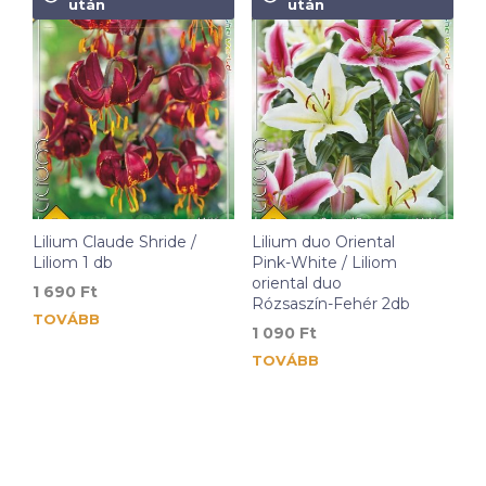
után
után
Lilium Claude Shride /
Lilium duo Oriental
Liliom 1 db
Pink-White / Liliom
oriental duo
1 690
Ft
Rózsaszín-Fehér 2db
TOVÁBB
1 090
Ft
TOVÁBB