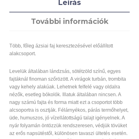
Leírás
További információk
Több, főleg ázsiai faj keresztezésével előállított
alakcsoport.
Levelük általában lándzsás, sötétzöld színű, egyes
fajtáknál finoman szőrözött. A virágok turbán, trombita
vagy kehely alakúak. Lehetnek felfelé vagy oldalra
nézők, esetleg bókolók. Illatuk általában nincsen. A
nagy számú fajta és forma miatt ezt a csoportot több
alcsoportra is osztják. Félárnyékos, párás termőhelyet,
üde, humuszos, jó vízellátottságú talajt igényelnek. A
nyár folyamán öntözzük rendszeresen, védjük tövüket
az erős napsütéstől, különösen tavaszi ültetés esetén.