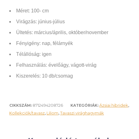
Méret: 100- cm
Virágzás: június-július
Ültetés: március/április, október/november
Fényigény: nap, félárnyék
Télállóság: igen
Felhasználás: évelőágy, vágott-virág
Kiszerelés: 10 db/csomag
8712494208726
Ázsiai hibridek
CIKKSZÁM:
KATEGÓRIÁK:
,
Kollekciók/tavasz
Liliom
Tavaszi virághagymák
,
,