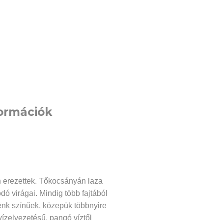
formációk
n erezettek. Tőkocsányán laza
dó virágai. Mindig több fajtából
lénk színűek, közepük többnyire
vízelvezetésű, pangó víztől