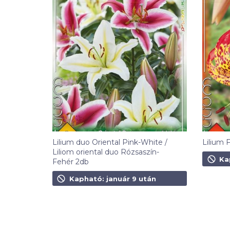
Lilium duo Oriental Pink-White /
Lilium F
Liliom oriental duo Rózsaszín-
1 490
F
Ka
Fehér 2db
1 090
Ft
Kapható: január 9 után