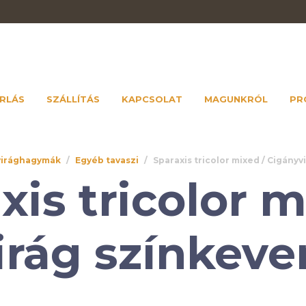
RLÁS
SZÁLLÍTÁS
KAPCSOLAT
MAGUNKRÓL
PR
virághagymák
/
Egyéb tavaszi
/
Sparaxis tricolor mixed / Cigányv
xis tricolor m
rág színkeve