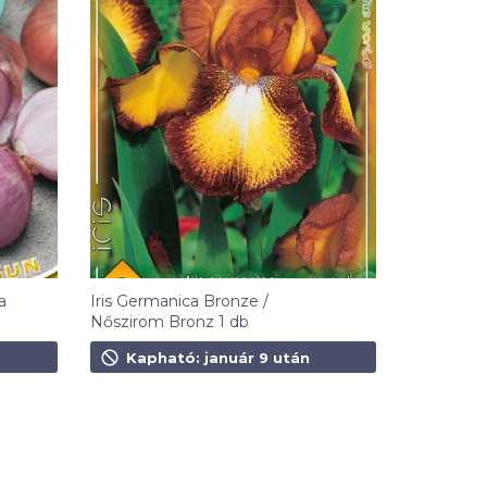
a
Iris Germanica Bronze /
Nőszirom Bronz 1 db
1 490
Ft
Kapható: január 9 után