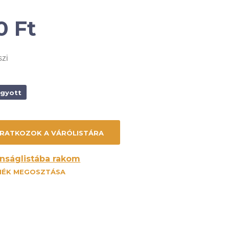
0
Ft
szi
ogyott
nságlistába rakom
MÉK MEGOSZTÁSA