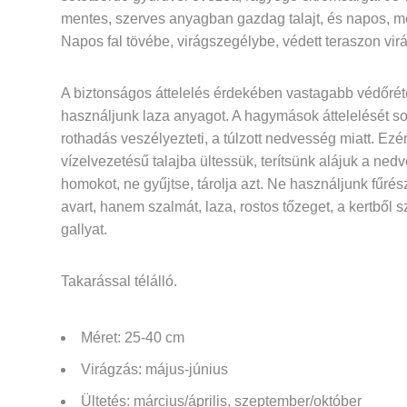
mentes, szerves anyagban gazdag talajt, és napos, me
Napos fal tövébe, virágszegélybe, védett teraszon virá
A biztonságos áttelelés érdekében vastagabb védőré
használjunk laza anyagot. A hagymások áttelelését s
rothadás veszélyezteti, a túlzott nedvesség miatt. Ezér
vízelvezetésű talajba ültessük, terítsünk alájuk a ned
homokot, ne gyűjtse, tárolja azt. Ne használjunk fűrés
avart, hanem szalmát, laza, rostos tőzeget, a kertből 
gallyat.
Takarással télálló.
Méret: 25-40 cm
Virágzás: május-június
Ültetés: március/április, szeptember/október