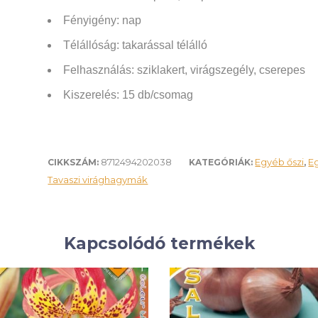
Fényigény: nap
Télállóság:
takarással télálló
Felhasználás:
sziklakert, virágszegély, cserepes
Kiszerelés: 15 db/csomag
8712494202038
Egyéb őszi
E
CIKKSZÁM:
KATEGÓRIÁK:
,
Tavaszi virághagymák
Kapcsolódó termékek