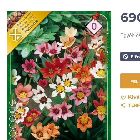
69
Egyéb ő
Elf
Kívá
TER