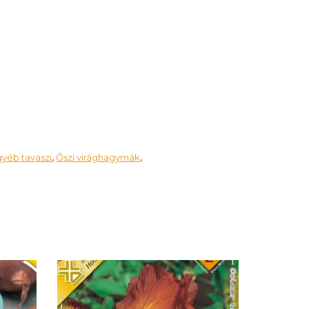
gyéb tavaszi
Őszi virághagymák
,
,