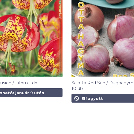
usion / Liliom 1 db
Salotta Red Sun / Dughagym
10 db
t
pható: január 9 után
790
Ft
Elfogyott