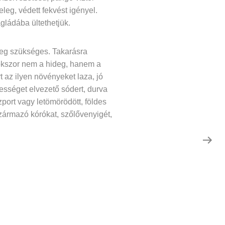
leg, védett fekvést igényel.
gládába ültethetjük.
teg szükséges. Takarásra
okszor nem a hideg, hanem a
t az ilyen növényeket laza, jó
vességet elvezető sódert, durva
zport vagy letömörödött, földes
származó kórókat, szőlővenyigét,