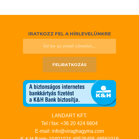
IRATKOZZ FEL A HÍRLEVELÜNKRE
FELIRATKOZÁS
LANDART KFT.
Tel / fax: +36 20 424 6604
E-mail: info@viraghagyma.com
K & H Bank: 10401024-49525455-48561016