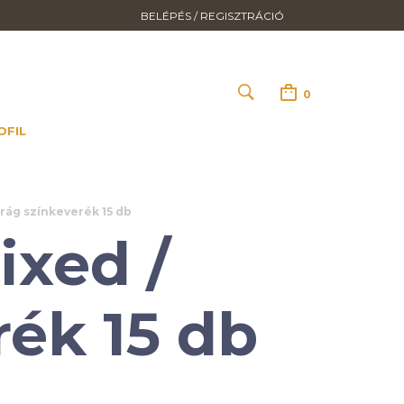
BELÉPÉS / REGISZTRÁCIÓ
0
OFIL
irág színkeverék 15 db
ixed /
rék 15 db