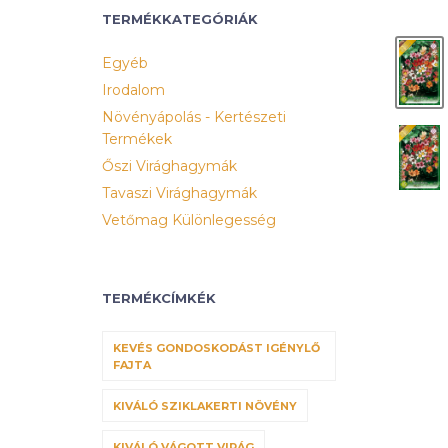
TERMÉKKATEGÓRIÁK
Egyéb
Irodalom
Növényápolás - Kertészeti
Termékek
Őszi Virághagymák
Tavaszi Virághagymák
Vetőmag Különlegesség
TERMÉKCÍMKÉK
KEVÉS GONDOSKODÁST IGÉNYLŐ
FAJTA
KIVÁLÓ SZIKLAKERTI NÖVÉNY
KIVÁLÓ VÁGOTT VIRÁG