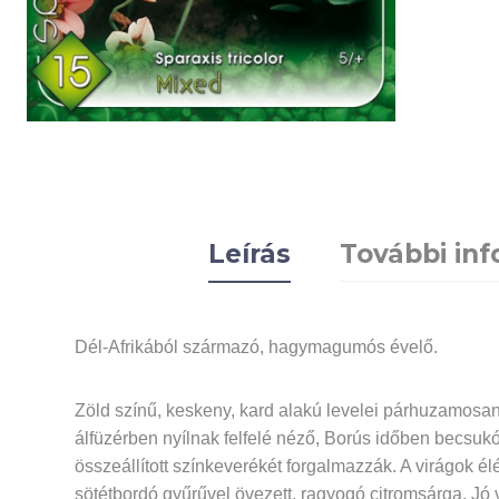
Leírás
További in
Dél-Afrikából származó, hagymagumós évelő.
Zöld színű, keskeny, kard alakú levelei párhuzamosa
álfüzérben nyílnak felfelé néző, Borús időben becsukó
összeállított színkeverékét forgalmazzák. A virágok é
sötétbordó gyűrűvel övezett, ragyogó citromsárga. Jó 