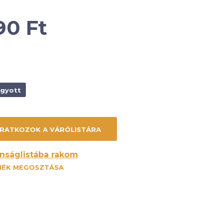
390
Ft
ogyott
nságlistába rakom
MÉK MEGOSZTÁSA