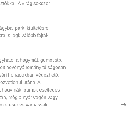
ztékkal. A virág sokszor
.
ágyba, parki kiültetésre
ra is legkiválóbb fajták
gyható, a hagymát, gumót stb.
lelt növényállomány túlságosan
a nyári hónapokban végezhető.
özvetlenül utána. A
ánt hagymák, gumók esetleges
után, még a nyár végén vagy
egyökeresedve várhassák.