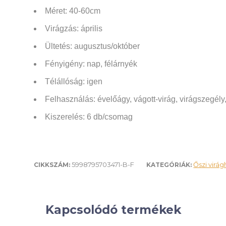
Méret: 40-60cm
Virágzás: április
Ültetés: augusztus/október
Fényigény: nap, félárnyék
Télállóság: igen
Felhasználás: évelőágy, vágott-virág, virágszegély
Kiszerelés: 6 db/csomag
5998795703471-B-F
Őszi vir
CIKKSZÁM:
KATEGÓRIÁK:
Kapcsolódó termékek