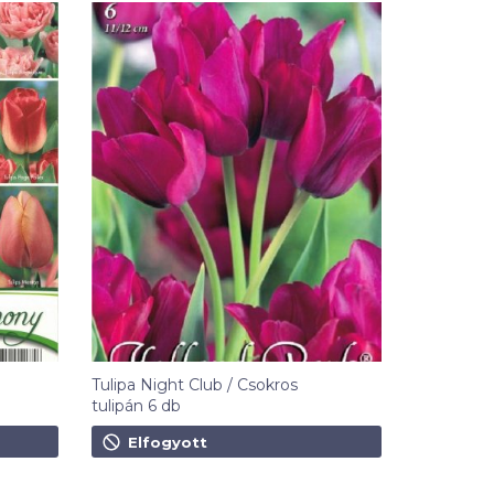
Tulipa Night Club / Csokros
tulipán 6 db
1 590
Ft
Elfogyott