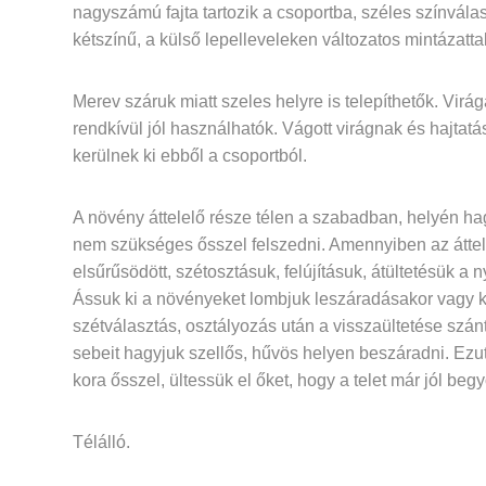
nagyszámú fajta tartozik a csoportba, széles színválas
kétszínű, a külső lepelleveleken változatos mintázattal
Merev száruk miatt szeles helyre is telepíthetők. Virág
rendkívül jól használhatók. Vágott virágnak és hajtatás
kerülnek ki ebből a csoportból.
A növény áttelelő része télen a szabadban, helyén ha
nem szükséges ősszel felszedni. Amennyiben az átte
elsűrűsödött, szétosztásuk, felújításuk, átültetésük 
Ássuk ki a növényeket lombjuk leszáradásakor vagy k
szétválasztás, osztályozás után a visszaültetése sz
sebeit hagyjuk szellős, hűvös helyen beszáradni. Ez
kora ősszel, ültessük el őket, hogy a telet már jól b
Télálló.