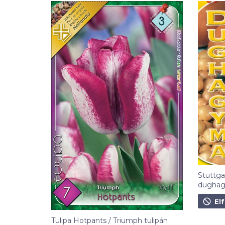
Stuttgar
dughag
790
Ft
El
Tulipa Hotpants / Triumph tulipán