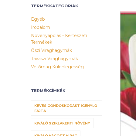
TERMÉKKATEGÓRIÁK
Egyéb
Irodalom
Növényápolás - Kertészeti
Termékek
Őszi Virághagymák
Tavaszi Virághagymák
Vetőmag Különlegesség
TERMÉKCÍMKÉK
KEVÉS GONDOSKODÁST IGÉNYLŐ
FAJTA
KIVÁLÓ SZIKLAKERTI NÖVÉNY
KIVÁLÓ VÁGOTT VIRÁG