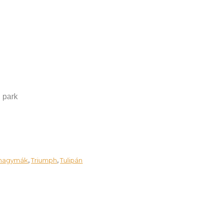
, park
ághagymák
Triumph
Tulipán
,
,