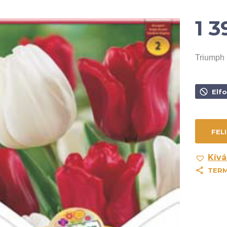
1 
Triumph
Elf
Kívá
TER