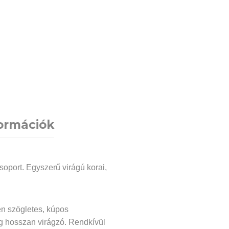
formációk
soport. Egyszerű virágú korai,
en szögletes, kúpos
ag hosszan virágzó. Rendkívül