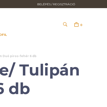
BELÉPÉS / REGISZTRÁCIÓ
0
OFIL
n Duó piros-fehér 6 db
/ Tulipán
6 db