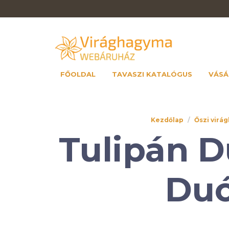
FŐOLDAL
TAVASZI KATALÓGUS
VÁSÁ
Kezdőlap
/
Őszi virá
Tulipán 
Duó