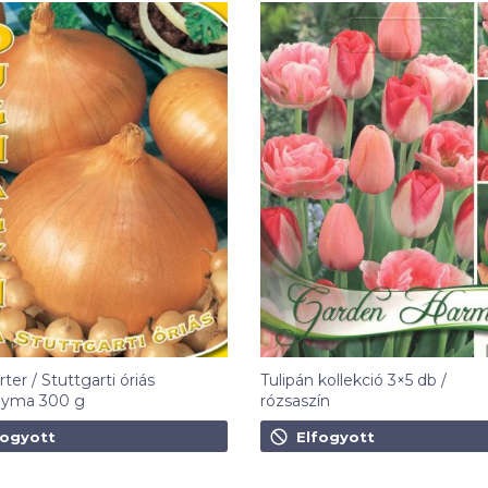
ter / Stuttgarti óriás
Tulipán kollekció 3×5 db /
yma 300 g
rózsaszín
3 490
Ft
fogyott
Elfogyott