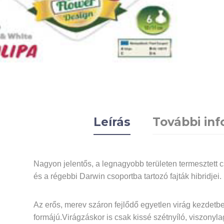
Leírás
További in
Nagyon jelentős, a legnagyobb területen termesztett c
és a régebbi Darwin csoportba tartozó fajták hibridjei.
Az erős, merev száron fejlődő egyetlen virág kezdetb
formájú.Virágzáskor is csak kissé szétnyíló, viszonyl