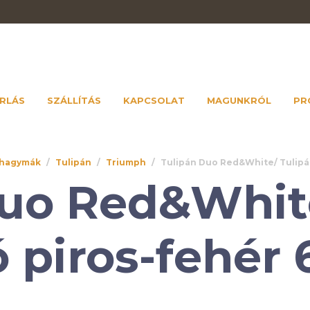
RLÁS
SZÁLLÍTÁS
KAPCSOLAT
MAGUNKRÓL
PR
ghagymák
/
Tulipán
/
Triumph
/
Tulipán Duo Red&White/ Tulipá
Duo Red&White
 piros-fehér 