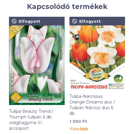
Kapcsolódó termékek
Elfogyott
Elfogyott
Tulipa-Narcissus
Orange Dreams duo /
Tulipán Nárcisz duo 6
Tulipa Beauty Trend /
db
Triumph tulipán 6 db
1 390
Ft
virághagyma III.
árcsoport
TOVÁBB