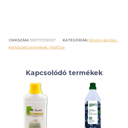
5997372511027
Növényápolás -
CIKKSZÁM:
KATEGÓRIÁK:
Kertészeti termékek
Vitaflóra
,
Kapcsolódó termékek