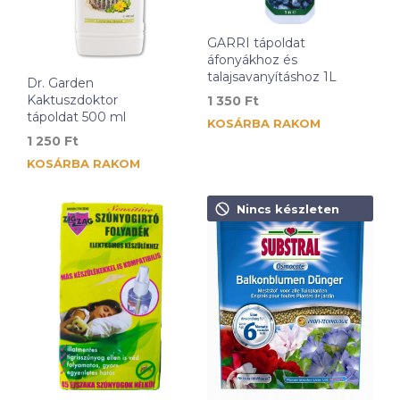
GARRI tápoldat
áfonyákhoz és
talajsavanyításhoz 1L
Dr. Garden
Kaktuszdoktor
1 350
Ft
tápoldat 500 ml
KOSÁRBA RAKOM
1 250
Ft
KOSÁRBA RAKOM
Nincs készleten