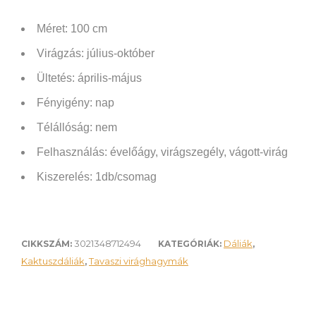
Méret: 100 cm
Virágzás: július-október
Ültetés: április-május
Fényigény: nap
Télállóság: nem
Felhasználás:
évelőágy, virágszegély, vágott-virág
Kiszerelés: 1db/csomag
3021348712494
Dáliák
CIKKSZÁM:
KATEGÓRIÁK:
,
Kaktuszdáliák
Tavaszi virághagymák
,