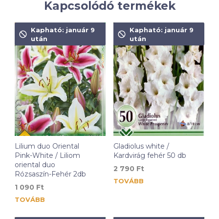
Kapcsolódó termékek
Kapható: január 9
Kapható: január 9
után
után
Lilium duo Oriental
Gladiolus white /
Pink-White / Liliom
Kardvirág fehér 50 db
oriental duo
2 790
Ft
Rózsaszín-Fehér 2db
TOVÁBB
1 090
Ft
TOVÁBB