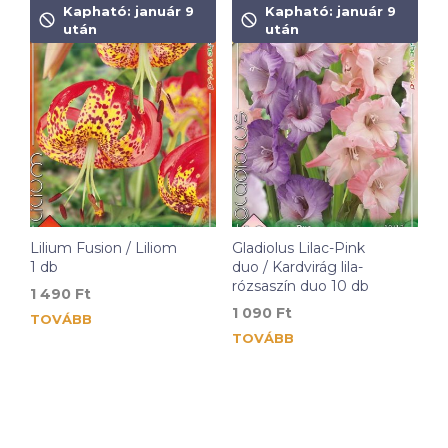
Kapható: január 9
Kapható: január 9
után
után
Lilium Fusion / Liliom
Gladiolus Lilac-Pink
1 db
duo / Kardvirág lila-
rózsaszín duo 10 db
1 490
Ft
1 090
Ft
TOVÁBB
TOVÁBB