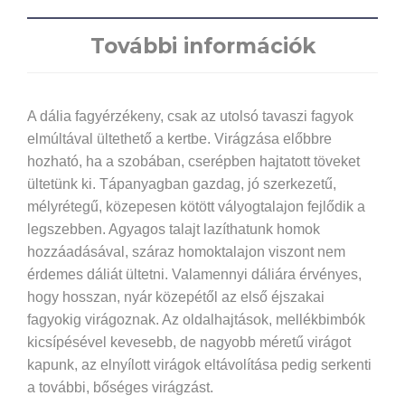
További információk
A dália fagyérzékeny, csak az utolsó tavaszi fagyok
elmúltával ültethető a kertbe. Virágzása előbbre
hozható, ha a szobában, cserépben hajtatott töveket
ültetünk ki. Tápanyagban gazdag, jó szerkezetű,
mélyrétegű, közepesen kötött vályogtalajon fejlődik a
legszebben. Agyagos talajt lazíthatunk homok
hozzáadásával, száraz homoktalajon viszont nem
érdemes dáliát ültetni. Valamennyi dáliára érvényes,
hogy hosszan, nyár közepétől az első éjszakai
fagyokig virágoznak. Az oldalhajtások, mellékbimbók
kicsípésével kevesebb, de nagyobb méretű virágot
kapunk, az elnyílott virágok eltávolítása pedig serkenti
a további, bőséges virágzást.