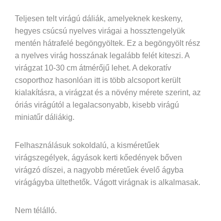
Teljesen telt virágú dáliák, amelyeknek keskeny,
hegyes csúcsú nyelves virágai a hossztengelyük
mentén hátrafelé begöngyöltek. Ez a begöngyölt rész
a nyelves virág hosszának legalább felét kiteszi. A
virágzat 10-30 cm átmérőjű lehet. A dekoratív
csoporthoz hasonlóan itt is több alcsoport került
kialakításra, a virágzat és a növény mérete szerint, az
óriás virágútól a legalacsonyabb, kisebb virágú
miniatűr dáliákig.
Felhasználásuk sokoldalú, a kisméretűek
virágszegélyek, ágyások kerti kőedények bőven
virágzó díszei, a nagyobb méretűek évelő ágyba
virágágyba ültethetők. Vágott virágnak is alkalmasak.
Nem télálló.