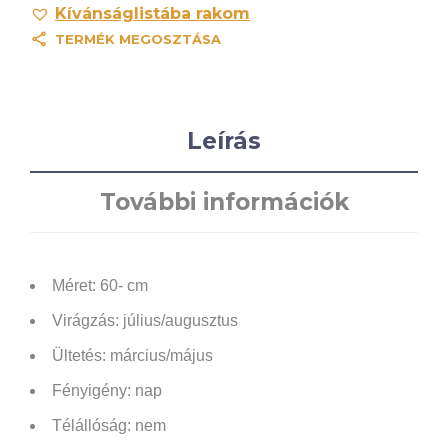
Kívánságlistába rakom
TERMÉK MEGOSZTÁSA
Leírás
További információk
Méret: 60- cm
Virágzás: július/augusztus
Ültetés: március/május
Fényigény:
nap
Télállóság: nem