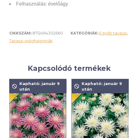
Felhasználás:
évelőágy
8712494302660
Egyéb tavaszi
CIKKSZÁM:
KATEGÓRIÁK:
,
Tavaszi virághagymák
Kapcsolódó termékek
Kapható: január 9
Kapható: január 9
után
után