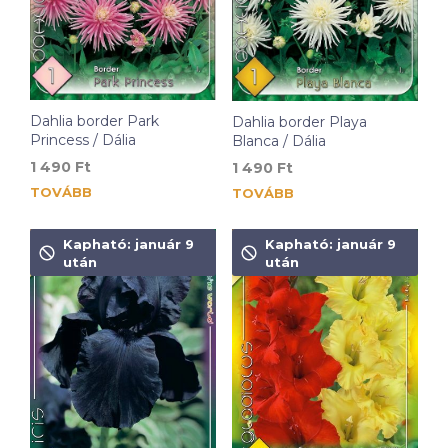
Dahlia border Park
Dahlia border Playa
Princess / Dália
Blanca / Dália
1 490
Ft
1 490
Ft
TOVÁBB
TOVÁBB
Kapható: január 9
Kapható: január 9
után
után