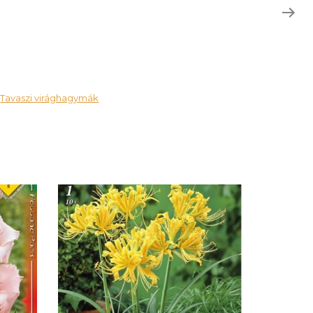
Tavaszi virághagymák
,