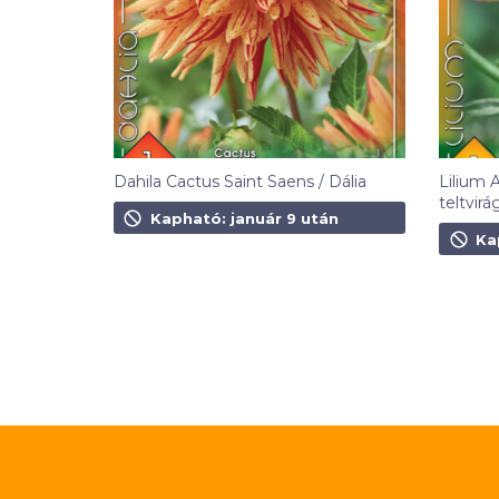
Dahila Cactus Saint Saens / Dália
Lilium 
teltvirá
900
Ft
Kapható: január 9 után
1 190
F
Ka