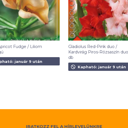
Apricot Fudge / Liliom
Gladiolus Red-Pink duo /
gú
Kardvirág Piros-Rózsaszín duo
db
t
pható: január 9 után
1 090
Ft
Kapható: január 9 után
IRATKOZZ FEL A HÍRLEVELÜNKRE