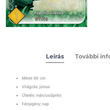
Leírás
További in
Méret: 60- cm
Virágzás: június
Ültetés: március/április
Fényigény:
nap