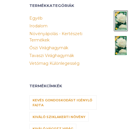
TERMÉKKATEGÓRIÁK
Egyéb
Irodalom
Növényápolás - Kertészeti
Termékek
Őszi Virághagymák
Tavaszi Virághagymák
Vetőmag Különlegesség
TERMÉKCÍMKÉK
KEVÉS GONDOSKODÁST IGÉNYLŐ
FAJTA
KIVÁLÓ SZIKLAKERTI NÖVÉNY
KIVÁLÓ VÁGOTT VIRÁG