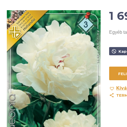
1 
Egyéb ta
Kap
Kívá
TER