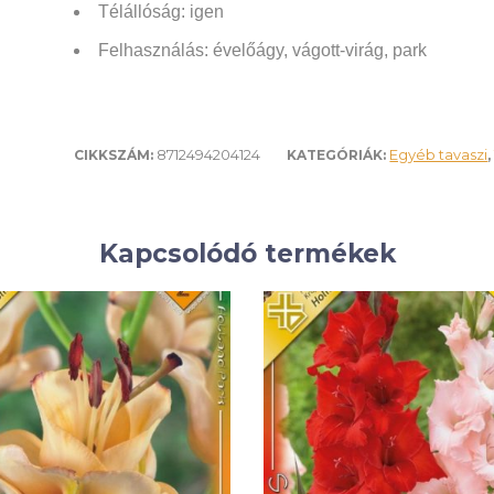
Télállóság: igen
Felhasználás:
évelőágy, vágott-virág, park
8712494204124
Egyéb tavaszi
CIKKSZÁM:
KATEGÓRIÁK:
Kapcsolódó termékek