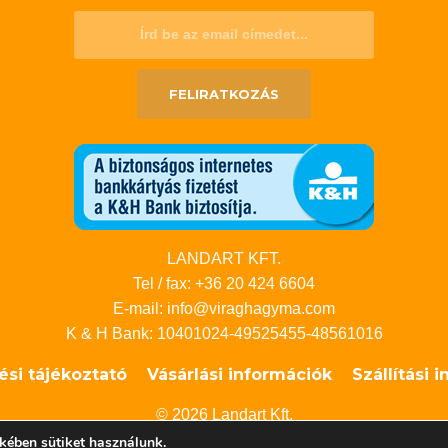
FELIRATKOZÁS
LANDART KFT.
Tel / fax: +36 20 424 6604
E-mail: info@viraghagyma.com
K & H Bank: 10401024-49525455-48561016
ési tájékoztató
Vásárlási információk
Szállítási 
© 2026 Landart Kft.
kében sütiket használunk.