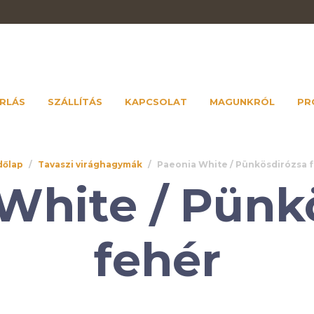
RLÁS
SZÁLLÍTÁS
KAPCSOLAT
MAGUNKRÓL
PR
dőlap
/
Tavaszi virághagymák
/
Paeonia White / Pünkösdirózsa 
White / Pünk
fehér