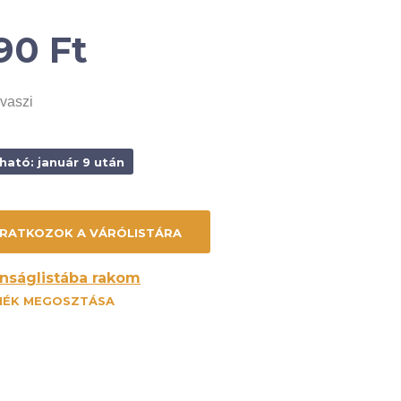
690
Ft
vaszi
ható: január 9 után
nságlistába rakom
MÉK MEGOSZTÁSA