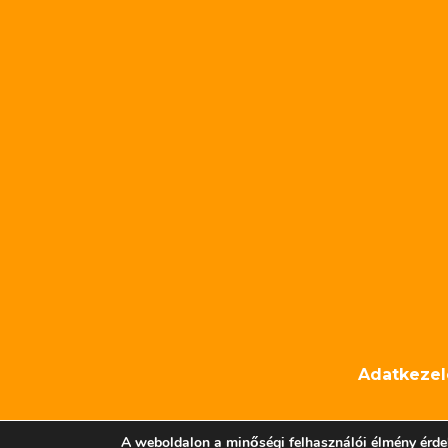
Adatkezel
A weboldalon a minőségi felhasználói élmény érde