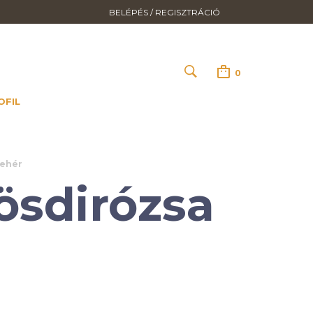
BELÉPÉS / REGISZTRÁCIÓ
0
OFIL
fehér
ösdirózsa