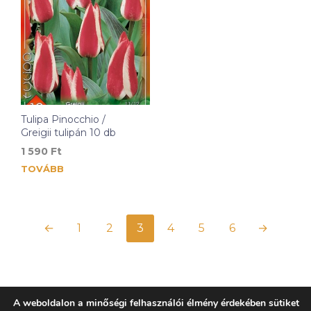
Tulipa Pinocchio /
Greigii tulipán 10 db
1 590
Ft
TOVÁBB
←
1
2
3
4
5
6
→
A weboldalon a minőségi felhasználói élmény érdekében sütiket