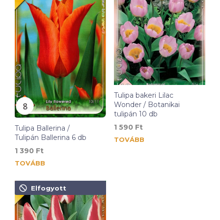
Tulipa bakeri Lilac
Wonder / Botanikai
tulipán 10 db
1 590
Ft
Tulipa Ballerina /
Tulipán Ballerina 6 db
TOVÁBB
1 390
Ft
TOVÁBB
Elfogyott