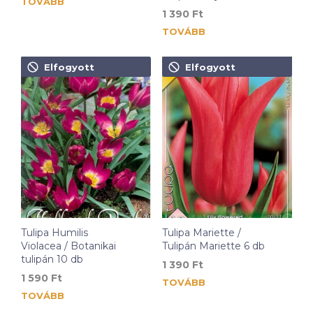
TOVÁBB
1 390
Ft
TOVÁBB
Elfogyott
Elfogyott
Tulipa Humilis
Tulipa Mariette /
Violacea / Botanikai
Tulipán Mariette 6 db
tulipán 10 db
1 390
Ft
1 590
Ft
TOVÁBB
TOVÁBB