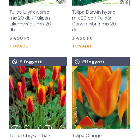
Tulipa Lilyflowered
Tulipa Darwin hybrid
mix 20 db / Tulipán
mix 20 db / Tulipán
Liliomvirágú mix 20
Darwin hibrid mix 20
db
db
3 490
Ft
3 490
Ft
TOVÁBB
TOVÁBB
Elfogyott
Elfogyott
Tulipa Chrysantha /
Tulipa Orange