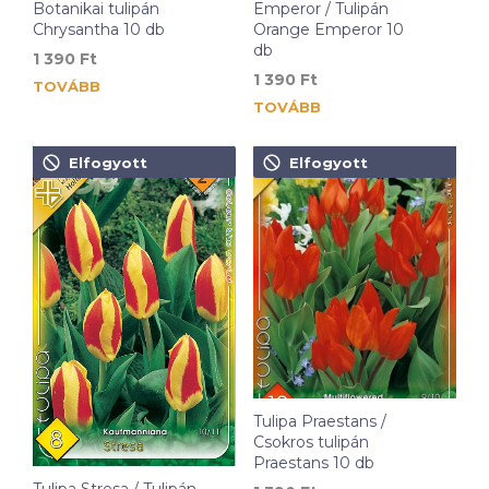
Botanikai tulipán
Emperor / Tulipán
Chrysantha 10 db
Orange Emperor 10
db
1 390
Ft
1 390
Ft
TOVÁBB
TOVÁBB
Elfogyott
Elfogyott
Tulipa Praestans /
Csokros tulipán
Praestans 10 db