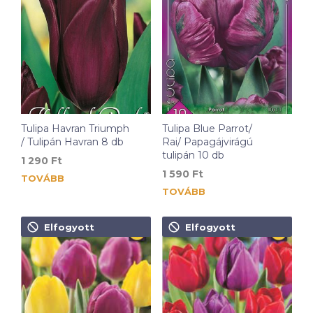
Tulipa Havran Triumph
Tulipa Blue Parrot/
/ Tulipán Havran 8 db
Rai/ Papagájvirágú
tulipán 10 db
1 290
Ft
1 590
Ft
TOVÁBB
TOVÁBB
Elfogyott
Elfogyott