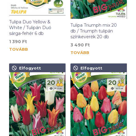
Tulipa Duo Yellow &
Tulipa Triumph mix 20
White / Tulipán Duó
db / Triumph tulipán
sárga-fehér 6 db
színkeverék 20 db
1 390
Ft
3 490
Ft
TOVÁBB
TOVÁBB
Elfogyott
Elfogyott