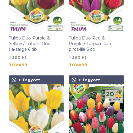
Tulipa Duo Purple &
Tulipa Duo Red &
Yellow / Tulipán Duó
Purple / Tulipán Duó
lila-sárga 6 db
piros-lila 6 db
1 390
Ft
1 390
Ft
TOVÁBB
TOVÁBB
Elfogyott
Elfogyott