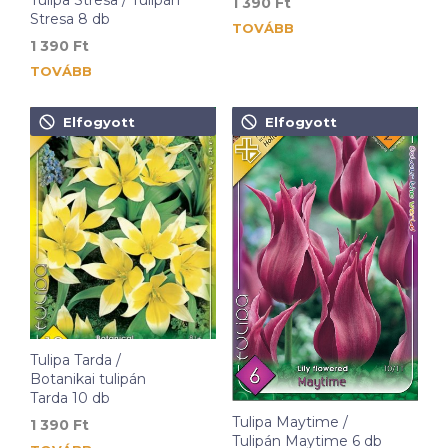
Tulipa Stresa / Tulipán
1 390
Ft
Stresa 8 db
TOVÁBB
1 390
Ft
TOVÁBB
Elfogyott
Elfogyott
Tulipa Tarda /
Botanikai tulipán
Tarda 10 db
Tulipa Maytime /
1 390
Ft
Tulipán Maytime 6 db