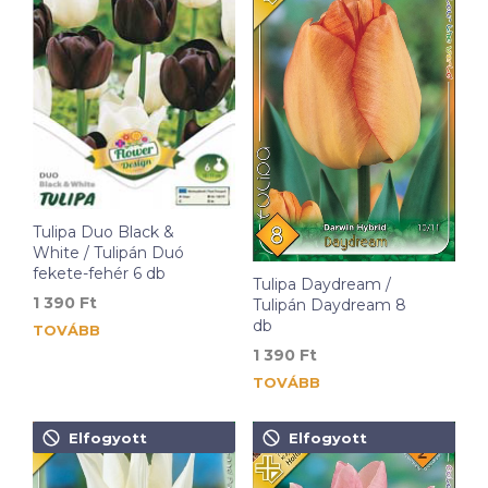
Tulipa Duo Black &
White / Tulipán Duó
fekete-fehér 6 db
Tulipa Daydream /
1 390
Ft
Tulipán Daydream 8
db
TOVÁBB
1 390
Ft
TOVÁBB
Elfogyott
Elfogyott