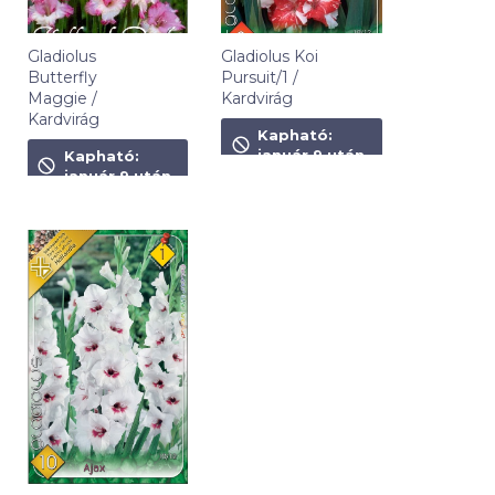
Gladiolus
Gladiolus Koi
Butterfly
Pursuit/1 /
Maggie /
Kardvirág
Kardvirág
1 090
Ft
Kapható:
1 090
Ft
január 9 után
Kapható:
január 9 után