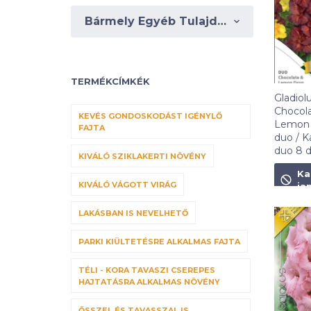
Bármely Egyéb Tulajdonságok
TERMÉKCÍMKÉK
Gladiol
Chocola
KEVÉS GONDOSKODÁST IGÉNYLŐ
Lemon 
FAJTA
duo / K
duo 8 
KIVÁLÓ SZIKLAKERTI NÖVÉNY
1 090
F
Ka
KIVÁLÓ VÁGOTT VIRÁG
ja
LAKÁSBAN IS NEVELHETŐ
PARKI KIÜLTETÉSRE ALKALMAS FAJTA
TÉLI - KORA TAVASZI CSEREPES
HAJTATÁSRA ALKALMAS NÖVÉNY
ŐSSZEL ÉS TAVASSZAL IS