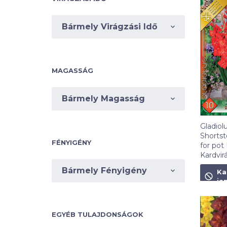
Bármely Virágzási Idő
MAGASSÁG
Bármely Magasság
Gladiol
Short
FÉNYIGÉNY
for pot
Kardvir
1 090
F
Bármely Fényigény
Ka
ja
EGYÉB TULAJDONSÁGOK