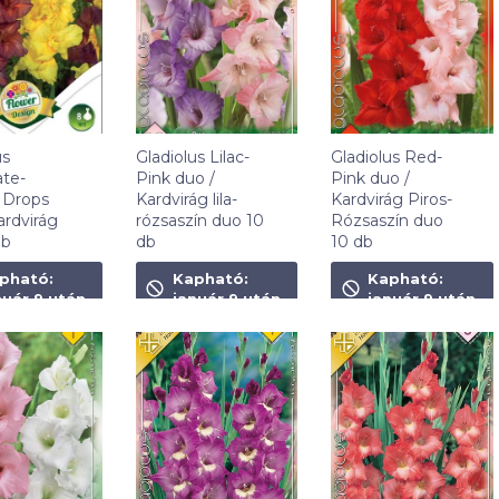
us
Gladiolus Lilac-
Gladiolus Red-
te-
Pink duo /
Pink duo /
Drops
Kardvirág lila-
Kardvirág Piros-
ardvirág
rózsaszín duo 10
Rózsaszín duo
db
db
10 db
t
1 090
Ft
1 090
Ft
pható:
Kapható:
Kapható:
nuár 9 után
január 9 után
január 9 után