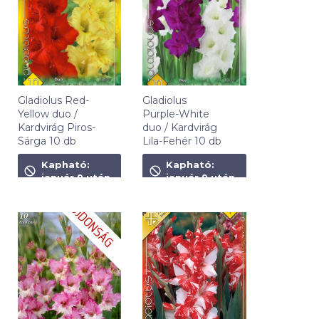
Gladiolus Red-
Gladiolus
Yellow duo /
Purple-White
Kardvirág Piros-
duo / Kardvirág
Sárga 10 db
Lila-Fehér 10 db
1 090
Ft
1 090
Ft
Kapható:
Kapható:
január 9 után
január 9 után