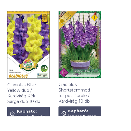
Gladiolus
Gladiolus Blue-
Shortstemmed
Yellow duo /
for pot Purple /
Kardvirág Kék-
Kardvirág 10 db
Sárga duo 10 db
1 090
Ft
1 090
Ft
Kapható:
Kapható:
január 9 után
január 9 után