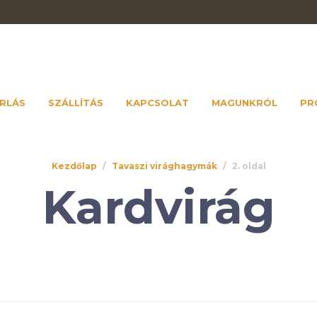
RLÁS
SZÁLLÍTÁS
KAPCSOLAT
MAGUNKRÓL
PR
Kezdőlap
/
Tavaszi virághagymák
/
2. oldal
Kardvirág