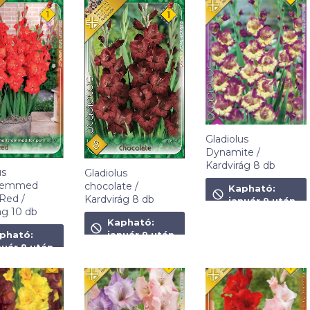
Gladiolus
Dynamite /
Kardvirág 8 db
us
Gladiolus
990
Ft
stemmed
chocolate /
Kapható:
 Red /
Kardvirág 8 db
január 9 után
ág 10 db
990
Ft
Kapható:
t
pható:
január 9 után
nuár 9 után