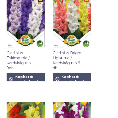
Gladiolus
Gladiolus Bright
Eskimo trio /
Light trio /
Kardvirág trio
Kardvirág trio 9
9db
db
1 090
Ft
1 090
Ft
Kapható:
Kapható:
január 9 után
január 9 után