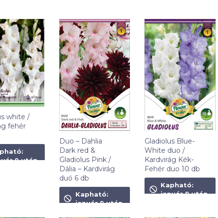
us white /
ág fehér
Gladiolus Blue-
Duo – Dahlia
Ft
White duo /
Dark red &
pható:
Kardvirág Kék-
Gladiolus Pink /
nuár 9 után
Fehér duo 10 db
Dália – Kardvirág
duó 6 db
1 090
Ft
Kapható:
1 090
Ft
január 9 után
Kapható:
január 9 után