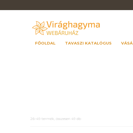
FŐOLDAL
TAVASZI KATALÓGUS
VÁSÁ
26–49 termék, összesen 49 db