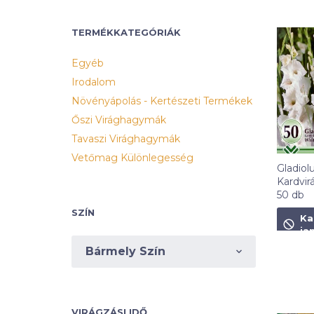
TERMÉKKATEGÓRIÁK
Egyéb
Irodalom
Növényápolás - Kertészeti Termékek
Őszi Virághagymák
Tavaszi Virághagymák
Vetőmag Különlegesség
Gladiol
Kardvir
50 db
SZÍN
2 790
Ka
ja
Bármely Szín
VIRÁGZÁSI IDŐ