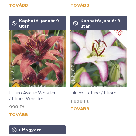
TOVÁBB
TOVÁBB
Kapható: január 9
Kapható: január 9
után
után
Lilium Asiatic Whistler
Lilium Hotline / Liliom
/ Liliom Whistler
1 090
Ft
990
Ft
TOVÁBB
TOVÁBB
Elfogyott
Lilium Netty’s Pride /