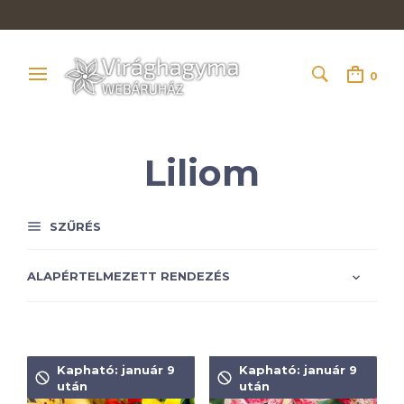
0
Liliom
SZŰRÉS
Kapható: január 9
Kapható: január 9
után
után