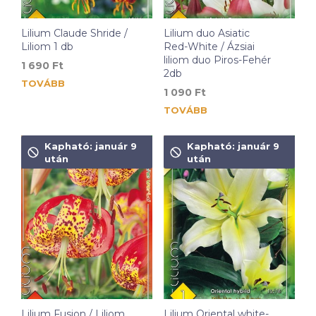
Lilium Claude Shride /
Lilium duo Asiatic
Liliom 1 db
Red-White / Ázsiai
liliom duo Piros-Fehér
1 690
Ft
2db
TOVÁBB
1 090
Ft
TOVÁBB
Kapható: január 9
Kapható: január 9
után
után
Lilium Fusion / Liliom
Lilium Oriental white-