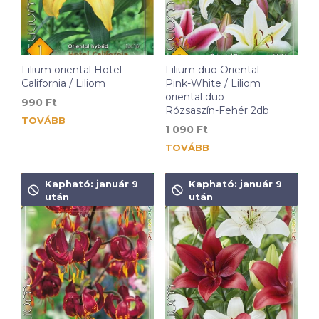
Lilium oriental Hotel
Lilium duo Oriental
California / Liliom
Pink-White / Liliom
oriental duo
990
Ft
Rózsaszín-Fehér 2db
TOVÁBB
1 090
Ft
TOVÁBB
Kapható: január 9
Kapható: január 9
után
után