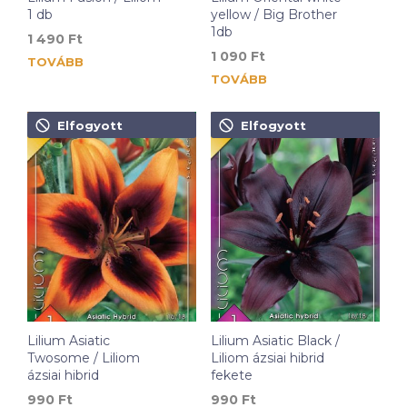
1 db
yellow / Big Brother
1db
1 490
Ft
1 090
Ft
TOVÁBB
TOVÁBB
Elfogyott
Elfogyott
Lilium Asiatic
Lilium Asiatic Black /
Twosome / Liliom
Liliom ázsiai hibrid
ázsiai hibrid
fekete
990
Ft
990
Ft