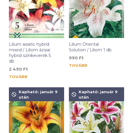
Lilium asiatic hybrid
Lilium Oriental
mixed / Liliom ázsiai
Solution / Liliom 1 db
hybrid színkeverék 5
990
Ft
db
TOVÁBB
2 490
Ft
TOVÁBB
Kapható: január 9
Kapható: január 9
után
után