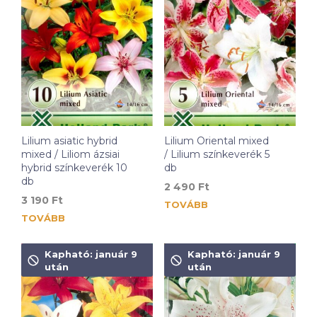
Lilium asiatic hybrid
Lilium Oriental mixed
mixed / Liliom ázsiai
/ Lilium színkeverék 5
hybrid színkeverék 10
db
db
2 490
Ft
3 190
Ft
TOVÁBB
TOVÁBB
Kapható: január 9
Kapható: január 9
után
után